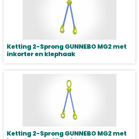
meerdere
variaties.
Deze
optie
kan
gekozen
Ketting 2-Sprong GUNNEBO MG2 met
worden
inkorter en klephaak
op
Dit
de
product
productpagina
heeft
meerdere
variaties.
Deze
optie
kan
gekozen
Ketting 2-Sprong GUNNEBO MG2 met