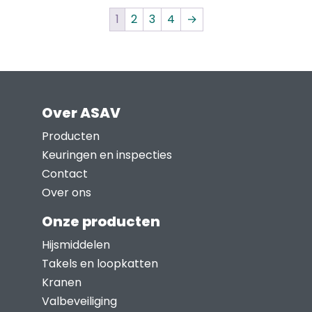
product
productpagina
1
2
3
4
→
heeft
meerdere
variaties.
Deze
optie
Over ASAV
kan
Producten
gekozen
Keuringen en inspecties
worden
Contact
op
Over ons
de
productpagina
Onze producten
Hijsmiddelen
Takels en loopkatten
Kranen
Valbeveiliging