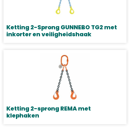
Deze
optie
kan
gekozen
Ketting 2-Sprong GUNNEBO TG2 met
worden
inkorter en veiligheidshaak
op
Dit
de
product
productpagina
heeft
meerdere
variaties.
Deze
optie
kan
gekozen
Ketting 2-sprong REMA met
worden
klephaken
op
Dit
de