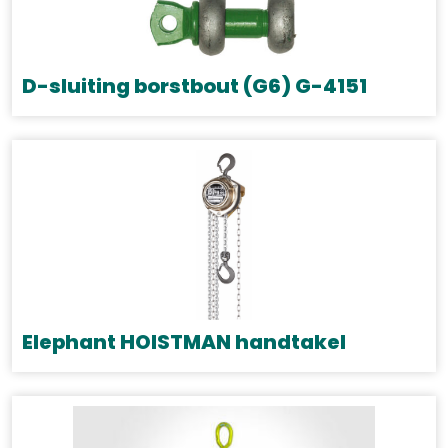
D-sluiting borstbout (G6) G-4151
Dit
product
heeft
meerdere
variaties.
Deze
optie
kan
gekozen
Elephant HOISTMAN handtakel
worden
Dit
op
product
de
heeft
productpagina