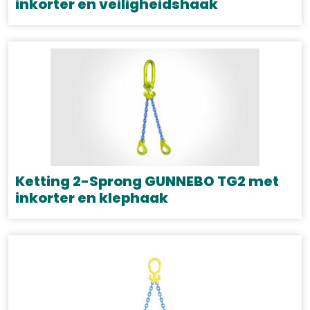
worden
inkorter en veiligheidshaak
op
Dit
de
product
productpagina
heeft
meerdere
variaties.
Deze
optie
kan
gekozen
Ketting 2-Sprong GUNNEBO TG2 met
worden
inkorter en klephaak
op
Dit
de
product
productpagina
heeft
meerdere
variaties.