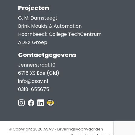
Projecten
G. M. Damsteegt
Brink Moulds & Automation
Hoornbeeck College TechCentrum
ADEX Groep
Contactgegevens
Jennerstraat 10
6718 XS Ede (Gld)
info@asav.nl
0318-655675
© Copyright 2026 ASAV •
Leveringsvoorwaarden