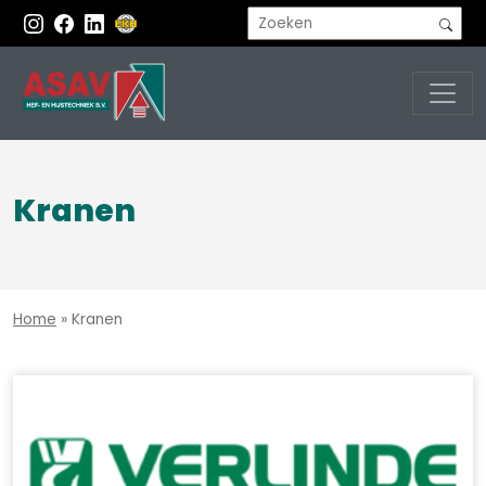
Kranen
Home
»
Kranen