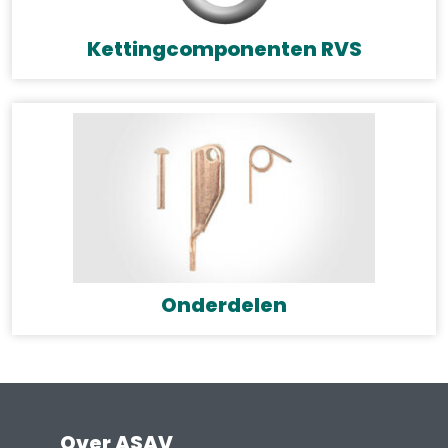
Kettingcomponenten RVS
Onderdelen
Over ASAV