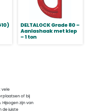
Deze
optie
kan
gekozen
G10)
DELTALOCK Grade 80 –
worden
Aanlashaak met klep
– 1 ton
op
de
Dit
productpagina
product
heeft
meerdere
variaties.
Deze
optie
t vele
kan
rplaatsen of bij
gekozen
 Hijsogen zijn van
worden
 de juiste