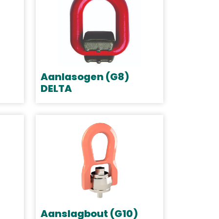
Aanlasogen (G8)
DELTA
Dit
product
heeft
meerdere
variaties.
Deze
optie
kan
gekozen
Aanslagbout (G10)