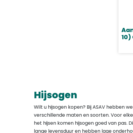
Deze
opti
kan
geko
Aan
word
10)
op
Dit
de
prod
prod
heef
meer
varia
Deze
Hijsogen
opti
kan
Wilt u hijsogen kopen? Bij ASAV hebben we e
geko
verschillende maten en soorten. Voor elke s
word
het hijsen komen hijsogen goed van pas. Dit 
op
lange levensduur en hebben lage onderhou