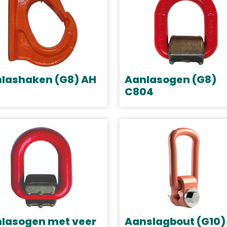
lashaken (G8) AH
Aanlasogen (G8)
C804
Dit
uct
product
t
heeft
dere
meerdere
ties.
variaties.
Deze
e
optie
kan
zen
gekozen
en
lasogen met veer
Aanslagbout (G10)