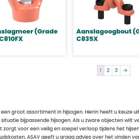
Deze
e
optie
kan
zen
gekozen
slagmoer (Grade
Aanslagoogbout (
en
worden
 C810FX
C835X
op
Dit
de
uct
product
uctpagina
productpagina
t
heeft
1
2
3
→
dere
meerdere
ties.
variaties.
Deze
e
optie
kan
en groot assortiment in hijsogen. Hierin heeft u keuze ui
zen
gekozen
ituatie bijpassende hijsogen. Als u zware objecten wilt ve
en
worden
zorgt voor een veilig en soepel verloop tijdens het hijsen.
op
dskosten. ASAV geeft u graag advies over het vinden van