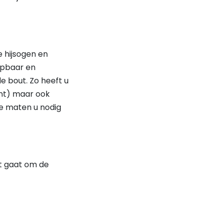
op
de
productpagina
e hijsogen en
lapbaar en
e bout. Zo heeft u
int) maar ook
ke maten u nodig
t gaat om de