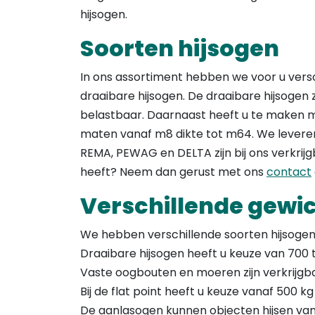
de
hijsogen.
prod
Soorten hijsogen
In ons assortiment hebben we voor u versc
draaibare hijsogen. De draaibare hijsogen z
belastbaar. Daarnaast heeft u te maken me
maten vanaf m8 dikte tot m64. We leveren
REMA, PEWAG en DELTA zijn bij ons verkrijg
heeft? Neem dan gerust met ons
contact
Verschillende gewi
We hebben verschillende soorten hijsogen
Draaibare hijsogen heeft u keuze van 700
Vaste oogbouten en moeren zijn verkrijgb
Bij de flat point heeft u keuze vanaf 500 kg
De aanlasogen kunnen objecten hijsen van 