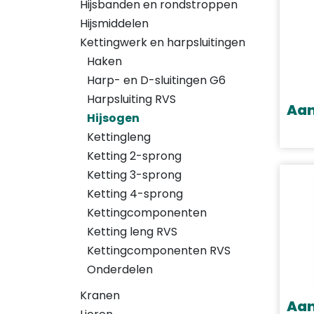
Hijsbanden en rondstroppen
Hijsmiddelen
Kettingwerk en harpsluitingen
Haken
Harp- en D-sluitingen G6
Harpsluiting RVS
Aan
Hijsogen
Dit
Kettingleng
prod
Ketting 2-sprong
heef
Ketting 3-sprong
meer
Ketting 4-sprong
varia
Kettingcomponenten
Deze
Ketting leng RVS
opti
Kettingcomponenten RVS
kan
Onderdelen
geko
Kranen
word
Aan