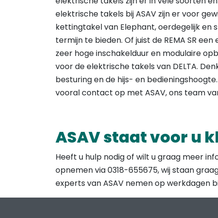
elektrische takels zijn er in vele soorten e
elektrische takels bij ASAV zijn er voor g
kettingtakel van Elephant, oerdegelijk en 
termijn te bieden. Of juist de REMA SR een
zeer hoge inschakelduur en modulaire opbo
voor de elektrische takels van DELTA. Denk
besturing en de hijs- en bedieningshoogte.
vooral contact op met ASAV, ons team van 
ASAV staat voor u k
Heeft u hulp nodig of wilt u graag meer in
opnemen via 0318-655675, wij staan graag
experts van ASAV nemen op werkdagen bi