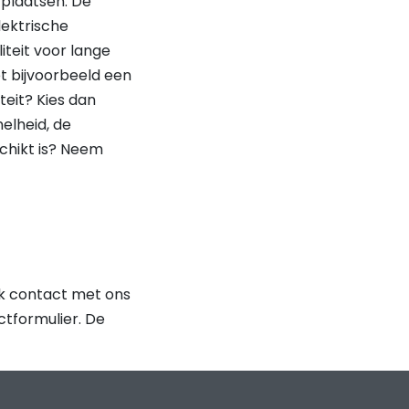
erplaatsen. De
lektrische
iteit voor lange
et bijvoorbeeld een
teit? Kies dan
elheid, de
schikt is? Neem
ijk contact met ons
ctformulier. De