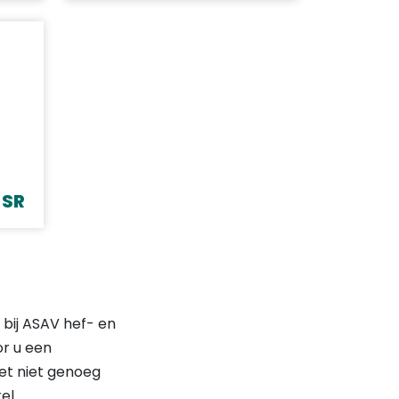
 SR
 bij ASAV hef- en
or u een
net niet genoeg
el.