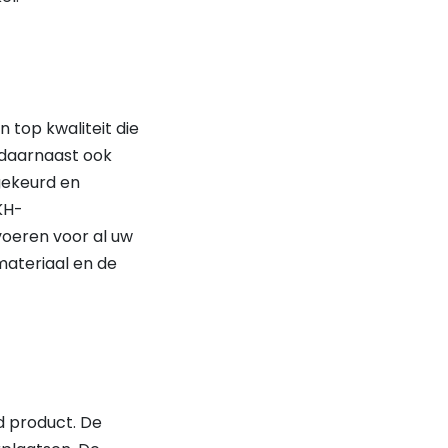
 top kwaliteit die
n daarnaast ook
 gekeurd en
KH-
tvoeren voor al uw
materiaal en de
d product. De