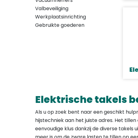
Vacuumheffers
Valbeveiliging
Werkplaatsinrichting
Gebruikte goederen
El
Elektrische takels b
Als u op zoek bent naar een geschikt hulp
hijstechniek aan het juiste adres. Het til
eenvoudige klus dankzij de diverse takels
meer is om de zware lasten te tillen op ee