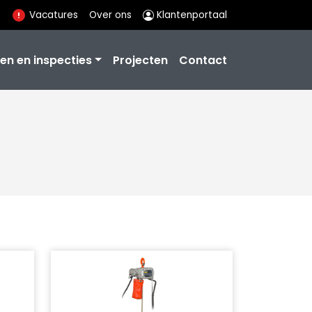
Vacatures
Over ons
Klantenportaal
en en inspecties
Projecten
Contact