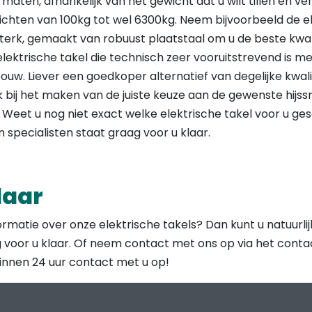
n maten, afhankelijk van het gewicht dat u wilt tillen en v
ewichten van 100kg tot wel 6300kg. Neem bijvoorbeeld de e
sterk, gemaakt van robuust plaatstaal om u de beste kwal
 elektrische takel die technisch zeer vooruitstrevend is m
uw. Liever een goedkoper alternatief van degelijke kwali
 bij het maken van de juiste keuze aan de gewenste hijssn
 Weet u nog niet exact welke elektrische takel voor u ge
specialisten staat graag voor u klaar.
laar
formatie over onze elektrische takels? Dan kunt u natuurl
 voor u klaar. Of neem contact met ons op via het conta
nnen 24 uur contact met u op!