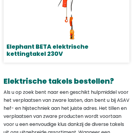
Elephant BETA elektrische
kettingtakel 230V
Dit
product
Elektrische takels bestellen?
heeft
meerdere
Als u op zoek bent naar een geschikt hulpmiddel voor
variaties.
het verplaatsen van zware lasten, dan bent u bij ASAV
Deze
hef- en hijstechniek aan het juiste adres. Het tillen en
optie
verplaatsen van zware producten wordt voortaan
kan
voor u een eenvoudige klus dankzij de diverse takels
gekozen
uit ons uitgebreide assortiment. Wanneer een