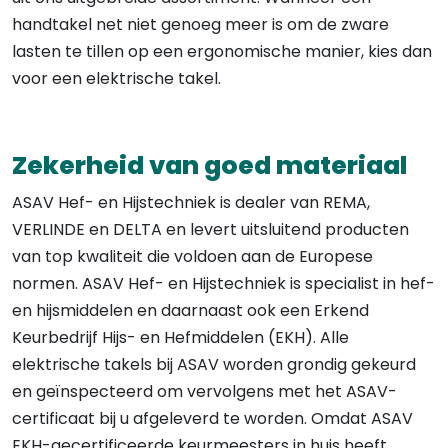
worden
handtakel net niet genoeg meer is om de zware
op
lasten te tillen op een ergonomische manier, kies dan
de
voor een elektrische takel.
productpagina
Zekerheid van goed materiaal
ASAV Hef- en Hijstechniek is dealer van REMA,
VERLINDE en DELTA en levert uitsluitend producten
van top kwaliteit die voldoen aan de Europese
normen. ASAV Hef- en Hijstechniek is specialist in hef-
en hijsmiddelen en daarnaast ook een Erkend
Keurbedrijf Hijs- en Hefmiddelen (EKH). Alle
elektrische takels bij ASAV worden grondig gekeurd
en geïnspecteerd om vervolgens met het ASAV-
certificaat bij u afgeleverd te worden. Omdat ASAV
EKH-gecertificeerde keurmeesters in huis heeft,