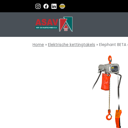
Home
»
Elektrische kettingtakels
»
Elephant BETA 