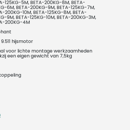
A-125KG-5M, BETA-200KG-8M, BETA-
KG-6M, BETA-200KG-9M, BETA-125KG-7M,
A-200KG-10M, BETA-125KG-8M, BETA-
KG-9M, BETA-125KG-10M, BETA-200KG-3M,
A-200KG-4M
phant
9.511 hijsmotor
aal voor lichte montage werkzaamheden
zij een eigen gewicht van 7,5kg
pkoppeling
9