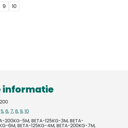
9
10
 informatie
 200
,
5
,
6
,
7
,
8
,
9
,
10
A-200KG-5M, BETA-125KG-3M, BETA-
KG-6M, BETA-125KG-4M, BETA-200KG-7M,