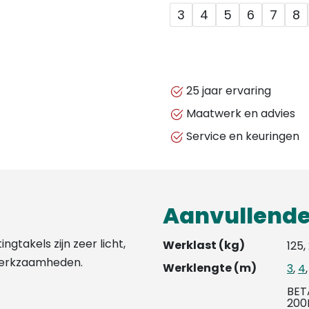
3
4
5
6
7
8
25 jaar ervaring
Maatwerk en advies
Service en keuringen
Aanvullende
gtakels zijn zeer licht,
Werklast (kg)
125,
werkzaamheden.
Werklengte (m)
3
,
4
BET
200