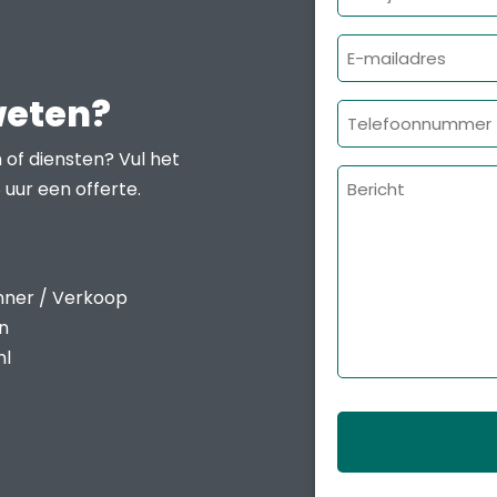
E-
mailadres
weten?
Telefoonnumme
 of diensten? Vul het
Bericht
 uur een offerte.
nner / Verkoop
en
nl