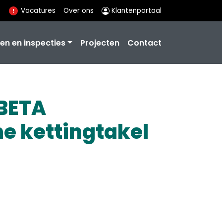
Vacatures
Over ons
Klantenportaal
en en inspecties
Projecten
Contact
 BETA
he kettingtakel