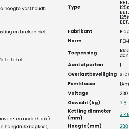
BET
Type
125
te hoogte vasthoudt.
BET
125
BET
Fabrikant
Ele
lasting en breken niet
Norm
FEM 
Ide
Toepassing
dank
Beta takel.
Aantal parten
1
Overlastbeveiliging
Sli
Fem klasse
1Am
Voltage
230
Gewicht (kg)
7.5
Ketting diameter
3 x 
(mm)
 boven- en onderhaak).
Hoogte (mm)
280
 en hangdrukknopkast,