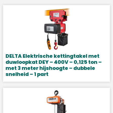
DELTA Elektrische kettingtakel met
duwloopkat DEY – 400V – 0,125 ton –
met 3 meter hijshoogte – dubbele
snelheid – 1 part
Dit
product
heeft
meerdere
variaties.