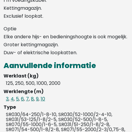
1 m voedingskabel.
Kettingmagazijn.
Exclusief loopkat.
Optie
Elke andere hijs- en bedieningshoogte is ook mogelijk.
Groter kettingmagazijn.
Duw- of elektrische loopkatten.
Aanvullende informatie
Werklast (kg)
125, 250, 500, 1000, 2000
Werklengte (m)
3
,
4
,
5
,
6
,
7
,
8
,
9
,
10
Type
SR030/64-250/1-8-10, SR030/52-1000/2-4-10,
SR031/53-125/1-8/2-5, SR030/52-500/1-8-5,
SR070/55-1000/1-6-5, SR031/51-250/1-8/2-8,
SR071/54-500/1-8/2-8, SR071/55-2000/2-3/0,75-8,