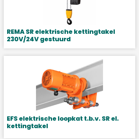
Deze
optie
kan
gekozen
REMA SR elektrische kettingtakel
worden
230V/24V gestuurd
op
Dit
de
product
productpagina
heeft
meerdere
variaties.
Deze
optie
kan
gekozen
EFS elektrische loopkat t.b.v. SR el.
worden
kettingtakel
op