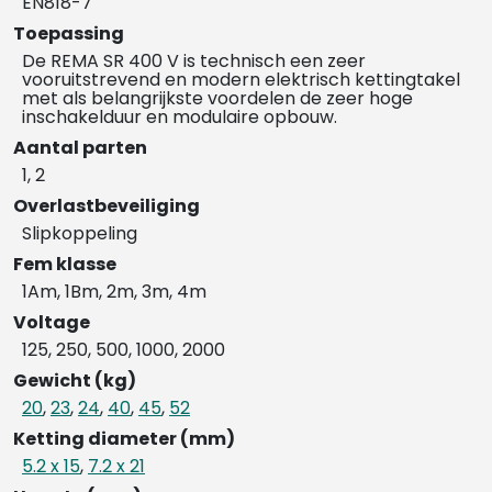
EN818-7
Toepassing
De REMA SR 400 V is technisch een zeer
vooruitstrevend en modern elektrisch kettingtakel
met als belangrijkste voordelen de zeer hoge
inschakelduur en modulaire opbouw.
Aantal parten
1, 2
Overlastbeveiliging
Slipkoppeling
Fem klasse
1Am, 1Bm, 2m, 3m, 4m
Voltage
125, 250, 500, 1000, 2000
Gewicht (kg)
20
,
23
,
24
,
40
,
45
,
52
Ketting diameter (mm)
5.2 x 15
,
7.2 x 21