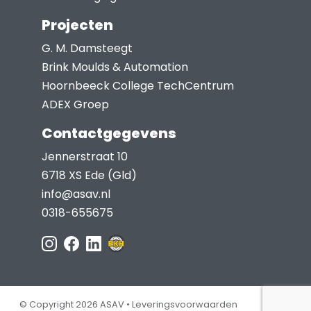
Projecten
G. M. Damsteegt
Brink Moulds & Automation
Hoornbeeck College TechCentrum
ADEX Groep
Contactgegevens
Jennerstraat 10
6718 XS Ede (Gld)
info@asav.nl
0318-655675
© Copyright 2026 ASAV •
Leveringsvoorwaarden