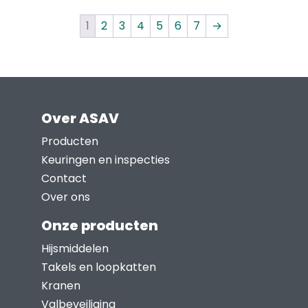
productpagina
product
1
2
3
4
5
6
7
→
heeft
meerdere
variaties.
Deze
optie
Over ASAV
kan
Producten
gekozen
Keuringen en inspecties
worden
Contact
op
Over ons
de
productpagina
Onze producten
Hijsmiddelen
Takels en loopkatten
Kranen
Valbeveiliging