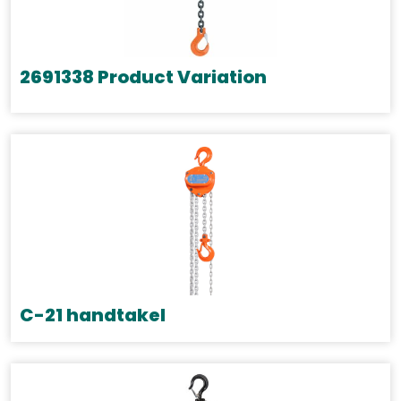
2691338 Product Variation
C-21 handtakel
Dit
product
heeft