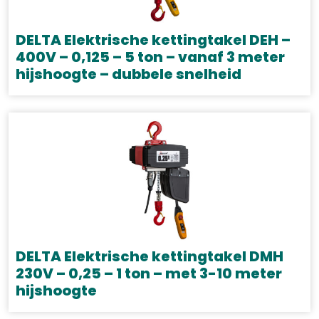
kan
gekozen
DELTA Elektrische kettingtakel DEH –
worden
400V – 0,125 – 5 ton – vanaf 3 meter
hijshoogte – dubbele snelheid
op
de
Dit
productpagina
product
heeft
meerdere
variaties.
Deze
optie
kan
gekozen
DELTA Elektrische kettingtakel DMH
worden
230V – 0,25 – 1 ton – met 3-10 meter
hijshoogte
op
de
Dit