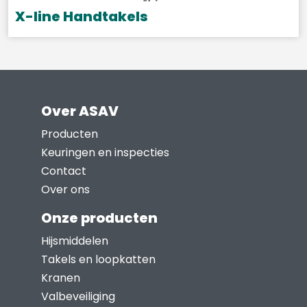
gekozen
X-line Handtakels
worden
Dit
op
product
de
heeft
productpagina
meerdere
Over ASAV
variaties.
Deze
Producten
optie
Keuringen en inspecties
kan
Contact
gekozen
Over ons
worden
Onze producten
op
Hijsmiddelen
de
Takels en loopkatten
productpagina
Kranen
Valbeveiliging