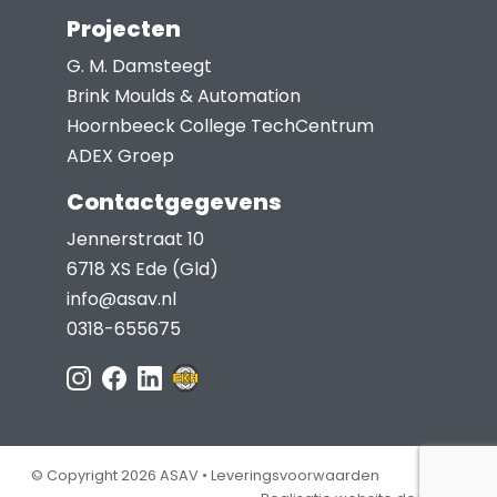
Projecten
G. M. Damsteegt
Brink Moulds & Automation
Hoornbeeck College TechCentrum
ADEX Groep
Contactgegevens
Jennerstraat 10
6718 XS Ede (Gld)
info@asav.nl
0318-655675
© Copyright 2026 ASAV •
Leveringsvoorwaarden