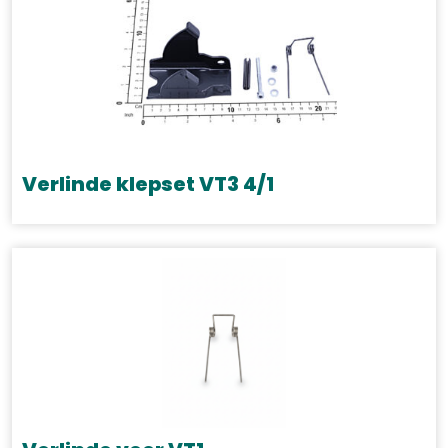
Verlinde klepset VT3 4/1