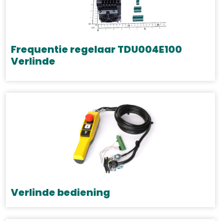
Frequentie regelaar TDU004E100
Verlinde
Verlinde bediening
Dit