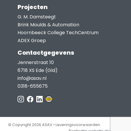
Projecten
G. M. Damsteegt
Brink Moulds & Automation
Hoornbeeck College TechCentrum
ADEX Groep
Contactgegevens
Jennerstraat 10
6718 XS Ede (Gld)
info@asav.nl
0318-655675
© Copyright 2026 ASAV •
Leveringsvoorwaarden
Realisatie website door Jep!