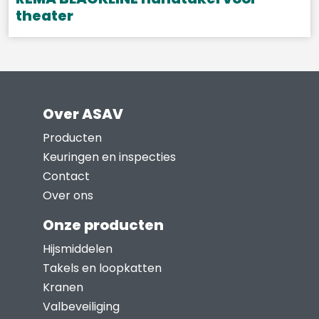
worden
theater
op
Dit
de
product
productpagina
heeft
meerdere
Over ASAV
variaties.
Deze
Producten
optie
Keuringen en inspecties
kan
Contact
gekozen
Over ons
worden
Onze producten
op
Hijsmiddelen
de
Takels en loopkatten
productpagina
Kranen
Valbeveiliging