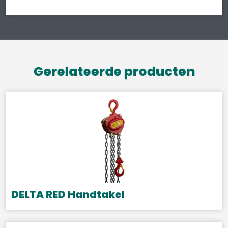
Gerelateerde producten
DELTA RED Handtakel
Dit
product