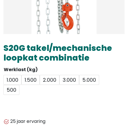
S20G takel/mechanische
loopkat combinatie
Werklast (kg)
1.000
1.500
2.000
3.000
5.000
500
25 jaar ervaring