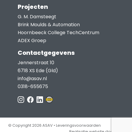
Projecten
G. M. Damsteegt
Brink Moulds & Automation
Hoornbeeck College TechCentrum
ADEX Groep
Contactgegevens
Jennerstraat 10
6718 XS Ede (Gld)
info@asav.nl
0318-655675
© Copyright 2026 ASAV •
Leveringsvoorwaarden
Realisatie website door Jep!