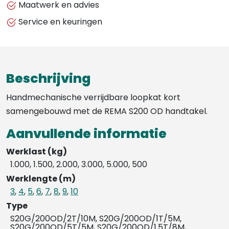
Maatwerk en advies
Service en keuringen
Beschrijving
Handmechanische verrijdbare loopkat kort
samengebouwd met de REMA S200 OD handtakel.
Aanvullende informatie
Werklast (kg)
1.000, 1.500, 2.000, 3.000, 5.000, 500
Werklengte (m)
3
,
4
,
5
,
6
,
7
,
8
,
9
,
10
Type
S20G/200OD/2T/10M, S20G/200OD/1T/5M,
S20G/200OD/5T/5M, S20G/200OD/1.5T/8M,