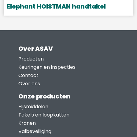
gekozen
Elephant HOISTMAN handtakel
worden
Dit
op
product
de
heeft
productpagina
meerdere
Over ASAV
variaties.
Deze
Producten
optie
Keuringen en inspecties
kan
Contact
gekozen
Over ons
worden
Onze producten
op
Hijsmiddelen
de
Takels en loopkatten
productpagina
Kranen
Valbeveiliging