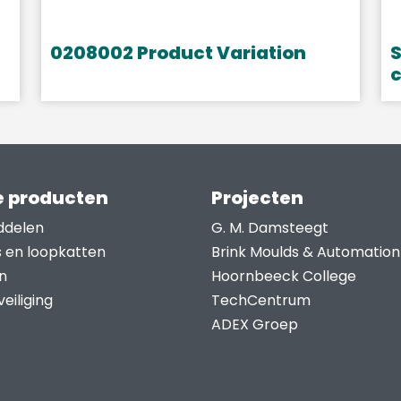
0208002 Product Variation
S
D
p
h
m
 producten
Projecten
v
D
ddelen
G. M. Damsteegt
o
s en loopkatten
Brink Moulds & Automation
k
n
Hoornbeeck College
g
eiliging
TechCentrum
w
ADEX Groep
o
d
p