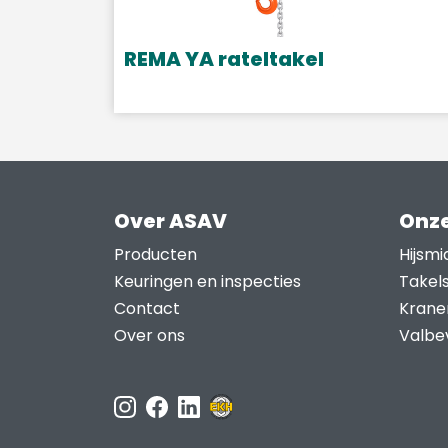
REMA YA rateltakel
Dit
product
heeft
meerdere
variaties.
Over ASAV
Onze
Deze
optie
Producten
Hijsmi
kan
Keuringen en inspecties
Takel
gekozen
Contact
Krane
worden
Over ons
Valbev
op
de
productpagina