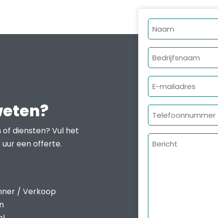
Naam
Bedrijfsnaam
E-
mailadres
weten?
Telefoonnumme
 of diensten? Vul het
Bericht
 uur een offerte.
nner / Verkoop
en
nl