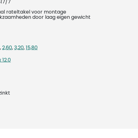
817/7
aal rateltakel voor montage
kzaamheden door laag eigen gewicht
,
2,60
,
3,20
,
15,80
x 12.0
zinkt