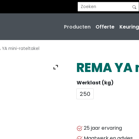
Producten
Offerte
Keuring
 YA mini-rateltakel
REMA YA m
Werklast (kg)
250
25 jaar ervaring
Maatwerk en advies