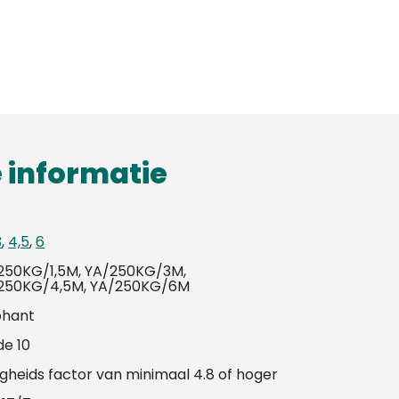
 informatie
3
,
4,5
,
6
250KG/1,5M, YA/250KG/3M,
250KG/4,5M, YA/250KG/6M
phant
de 10
igheids factor van minimaal 4.8 of hoger