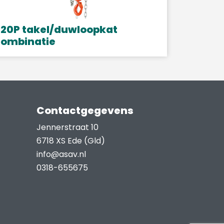
20P takel/duwloopkat
combinatie
it
roduct
eeft
eerdere
Contactgegevens
ariaties.
eze
Jennerstraat 10
ptie
6718 XS Ede (Gld)
an
info@asav.nl
ekozen
0318-655675
orden
p
e
roductpagina