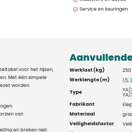
Service en keuringen
Aanvullende
eltakel voor het hijsen,
Werklast (kg)
250
ngen. Met één simpele
Werklengte (m)
1,5
,
 gezet worden.
YA/
Type
YA/
Fabrikant
Ele
ingen.
orzien van
Materiaal
gra
Veiligheidsfactor
Veil
lasting en breken niet