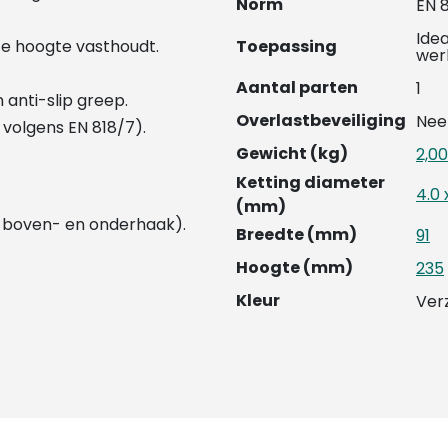
Norm
EN 
Ide
te hoogte vasthoudt.
Toepassing
wer
Aantal parten
1
anti-slip greep.
Overlastbeveiliging
Nee
 volgens EN 818/7).
Gewicht (kg)
2,00
Ketting diameter
4.0 
(mm)
n boven- en onderhaak).
Breedte (mm)
91
Hoogte (mm)
235
Kleur
Ver