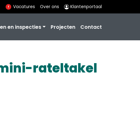
Vacatures
Over ons
Klantenportaal
en en inspecties
Projecten
Contact
ini-rateltakel