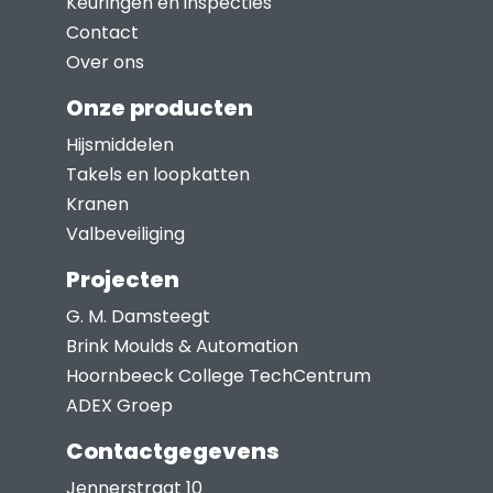
Keuringen en inspecties
kan
Contact
gekozen
Over ons
worden
Onze producten
op
Hijsmiddelen
de
Takels en loopkatten
productpagina
Kranen
Valbeveiliging
Projecten
G. M. Damsteegt
Brink Moulds & Automation
Hoornbeeck College TechCentrum
ADEX Groep
Contactgegevens
Jennerstraat 10