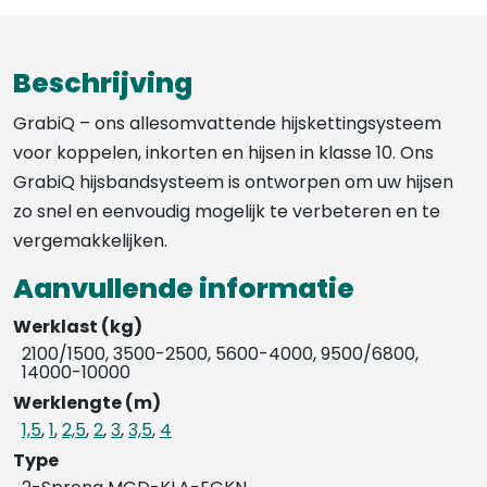
Beschrijving
GrabiQ – ons allesomvattende hijskettingsysteem
voor koppelen, inkorten en hijsen in klasse 10. Ons
GrabiQ hijsbandsysteem is ontworpen om uw hijsen
zo snel en eenvoudig mogelijk te verbeteren en te
vergemakkelijken.
Aanvullende informatie
Werklast (kg)
2100/1500, 3500-2500, 5600-4000, 9500/6800,
14000-10000
Werklengte (m)
1,5
,
1
,
2,5
,
2
,
3
,
3,5
,
4
Type