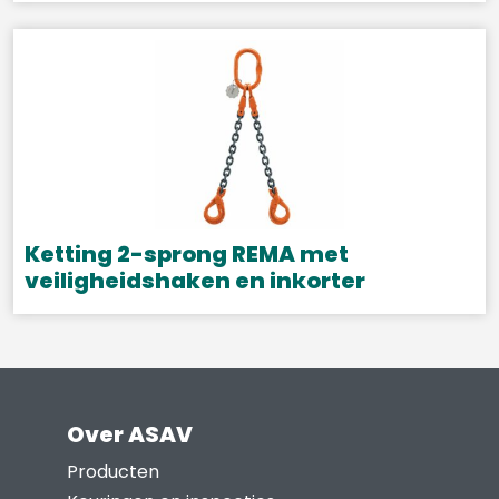
Dit
de
product
productpagina
heeft
meerdere
variaties.
Deze
optie
kan
gekozen
Ketting 2-sprong REMA met
worden
veiligheidshaken en inkorter
op
Dit
de
product
productpagina
heeft
meerdere
Over ASAV
variaties.
Deze
Producten
optie