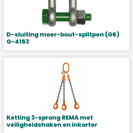
D-sluiting moer-bout-splitpen (G6)
G-4153
Dit
product
heeft
meerdere
variaties.
Deze
optie
kan
gekozen
Ketting 3-sprong REMA met
worden
veiligheidshaken en inkorter
op