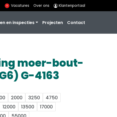
Vacatures
Over ons
Klantenportaal
en en inspecties
Projecten
Contact
ting moer-bout-
(G6) G-4163
500
2000
3250
4750
12000
13500
17000
00
55000