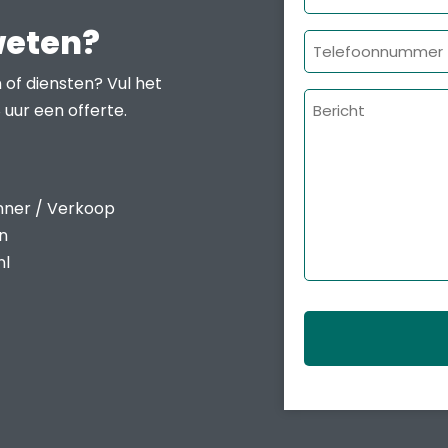
mailadres
weten?
Telefoonnumme
 of diensten? Vul het
Bericht
 uur een offerte.
nner / Verkoop
en
nl