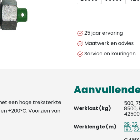
25 jaar ervaring
Maatwerk en advies
Service en keuringen
Aanvullende
 met een hoge treksterkte
500, 7
Werklast (kg)
8500, 
 en +200°C. Voorzien van
42500
29
,
32
,
Werklengte (m)
197
,
22
G4163 