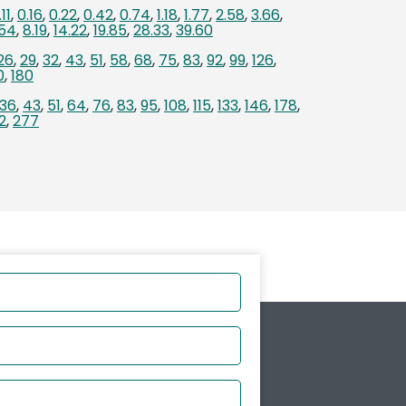
.11
,
0.16
,
0.22
,
0.42
,
0.74
,
1.18
,
1.77
,
2.58
,
3.66
,
.54
,
8.19
,
14.22
,
19.85
,
28.33
,
39.60
26
,
29
,
32
,
43
,
51
,
58
,
68
,
75
,
83
,
92
,
99
,
126
,
0
,
180
36
,
43
,
51
,
64
,
76
,
83
,
95
,
108
,
115
,
133
,
146
,
178
,
2
,
277