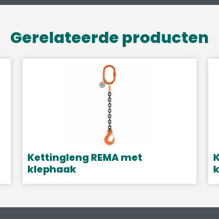
Gerelateerde producten
Kettingleng REMA met
K
klephaak
Dit
D
product
p
heeft
h