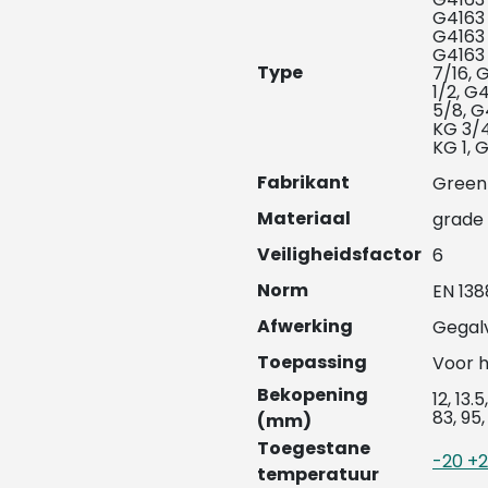
G4163 
G4163 
G4163
Type
7/16, 
1/2, G
5/8, G
KG 3/4
KG 1, 
Fabrikant
Green
Materiaal
grade
Veiligheidsfactor
6
Norm
EN 138
Afwerking
Gegal
Toepassing
Voor h
Bekopening
12, 13.5
83, 95,
(mm)
Toegestane
-20 +
temperatuur