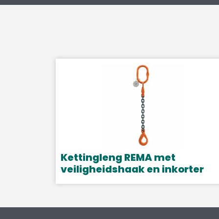
Kettingleng REMA met
veiligheidshaak en inkorter
Dit
product
heeft