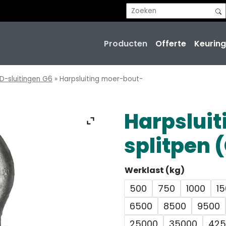
Producten
Offerte
Keuring
D-sluitingen G6
»
Harpsluiting moer-bout-
Harpslui
splitpen 
Werklast (kg)
500
750
1000
1
6500
8500
9500
25000
35000
425