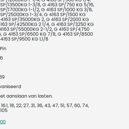
SP/13500KG 1-3/8, G 4163 SP/750 KG 5/16,
SP/17000KG 1-1/2, G 4163 SP/1000 KG 3/8,
 SP/25000KG 1-3/4, G 4163 SP/1500 KG
G4163 SP/35000KG 2, G 4163 SP/2000 KG
4163 SP/42500KG 2 1/4, G 4163 SP/3250 KG
4163 SP/55000KG 2-1/2, G 4163 SP/4750
, G 4163 SP/6500 KG 7/8, G 4163 SP/8500
G4163 SP/9500 KG 1,1/8
Pin
 6
89
vaniseerd
et aanslaan van lasten.
, 16.1, 18, 22, 27, 31, 36, 43, 47, 51, 57, 60, 74,
 105
200