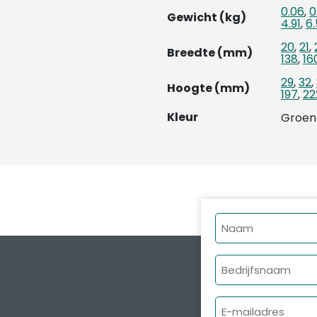
0.06
,
0
Gewicht (kg)
4.91
,
6
20
,
21
,
Breedte (mm)
138
,
16
29
,
32
,
Hoogte (mm)
197
,
22
Kleur
Groen
Naam
Bedrijfsnaam
E-