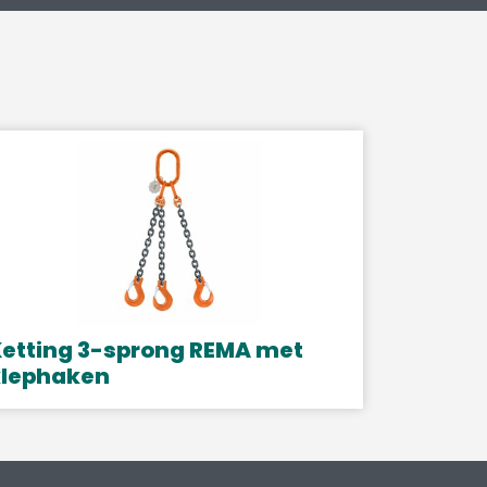
etting 3-sprong REMA met
klephaken
it
roduct
eeft