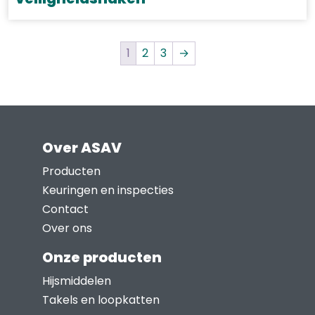
op
Dit
de
product
productpagina
1
2
3
→
heeft
meerdere
variaties.
Deze
optie
Over ASAV
kan
Producten
gekozen
Keuringen en inspecties
worden
Contact
op
Over ons
de
productpagina
Onze producten
Hijsmiddelen
Takels en loopkatten