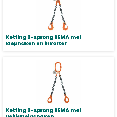
variaties.
Deze
optie
kan
gekozen
Ketting 2-sprong REMA met
worden
klephaken en inkorter
op
Dit
de
product
productpagina
heeft
meerdere
variaties.
Deze
optie
kan
gekozen
Ketting 2-sprong REMA met
worden
veiligheidshaken