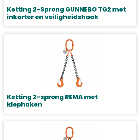
gekozen
Ketting 2-Sprong GUNNEBO TG2 met
worden
inkorter en veiligheidshaak
op
Dit
de
product
productpagina
heeft
meerdere
variaties.
Deze
optie
kan
gekozen
Ketting 2-sprong REMA met
worden
klephaken
op
Dit
de
product
productpagina
heeft
meerdere