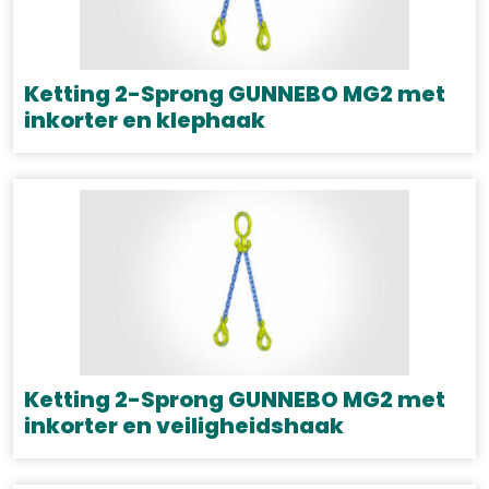
Ketting 2-Sprong GUNNEBO MG2 met
inkorter en klephaak
Dit
product
heeft
meerdere
variaties.
Deze
optie
kan
gekozen
Ketting 2-Sprong GUNNEBO MG2 met
worden
inkorter en veiligheidshaak
op
Dit
de