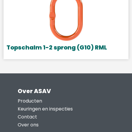
meerdere
variaties.
Deze
optie
kan
gekozen
Topschalm 1-2 sprong (G10) RML
worden
op
de
productpagina
Over ASAV
Producten
Keuringen en inspecties
Contact
Over ons