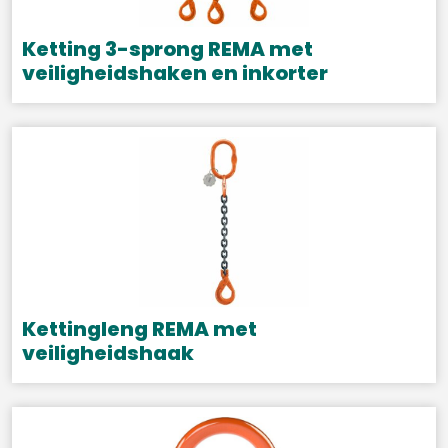
Ketting 3-sprong REMA met
veiligheidshaken en inkorter
Dit
product
heeft
meerdere
variaties.
Deze
optie
kan
gekozen
Kettingleng REMA met
worden
veiligheidshaak
op
Dit
de
product
productpagina
heeft