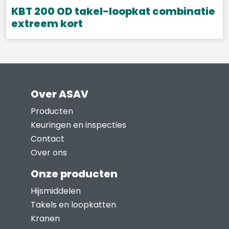
gekozen
KBT 200 OD takel-loopkat combinatie
worden
extreem kort
op
Dit
de
product
productpagina
heeft
meerdere
Over ASAV
variaties.
Deze
Producten
optie
Keuringen en inspecties
kan
Contact
gekozen
Over ons
worden
Onze producten
op
Hijsmiddelen
de
Takels en loopkatten
productpagina
Kranen