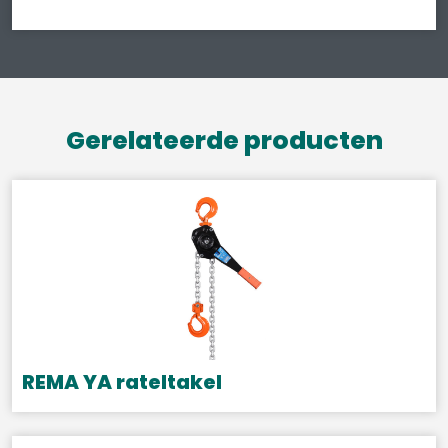
Gerelateerde producten
REMA YA rateltakel
Dit
product