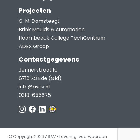
Projecten
G. M. Damsteegt
Brink Moulds & Automation
Hoornbeeck College TechCentrum
ADEX Groep
Contactgegevens
Jennerstraat 10
6718 XS Ede (Gld)
info@asav.nl
0318-655675
© Copyright 2026 ASAV •
Leveringsvoorwaarden