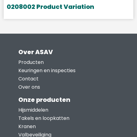
gekozen
0208002 Product Variation
worden
op
de
productpagina
Over ASAV
Producten
Keuringen en inspecties
Contact
Over ons
Onze producten
Hijsmiddelen
Takels en loopkatten
Kranen
Valbeveiliging