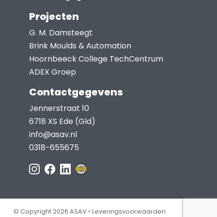
Projecten
G. M. Damsteegt
Brink Moulds & Automation
Hoornbeeck College TechCentrum
ADEX Groep
Contactgegevens
Jennerstraat 10
6718 XS Ede (Gld)
info@asav.nl
0318-655675
© Copyright 2026 ASAV •
Leveringsvoorwaarden