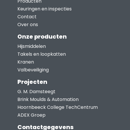
Producten
optie
Keuringen en inspecties
kan
Contact
gekozen
Over ons
worden
Onze producten
op
Hijsmiddelen
de
Takels en loopkatten
productpagina
Kranen
Valbeveiliging
Projecten
G. M. Damsteegt
Brink Moulds & Automation
Hoornbeeck College TechCentrum
ADEX Groep
Contactgegevens