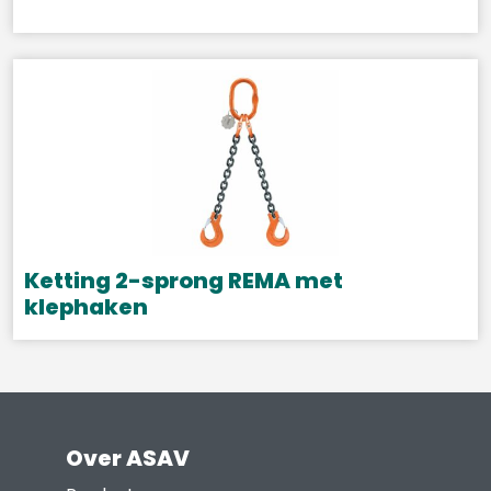
op
de
productpagina
Ketting 2-sprong REMA met
klephaken
Dit
product
heeft
meerdere
Over ASAV
variaties.
Deze