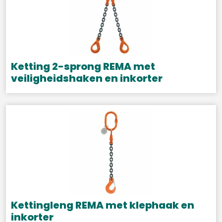
Ketting 2-sprong REMA met
veiligheidshaken en inkorter
Dit
product
heeft
meerdere
variaties.
Deze
optie
kan
gekozen
Kettingleng REMA met klephaak en
worden
inkorter