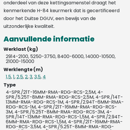
onderdeel van deze kettingsamenstel draagt het
kenmerkende H-84 keurmerk dat is gecertificeerd
door het Duitse DGUV, een bewijs van de
uitzonderlijke kwaliteit.
Aanvullende informatie
Werklast (kg)
2914-2100, 5250-3750, 8400-6000, 14000-10500,
21000-15000
Werklengte (m)
1,5
,
1
,
2,5
,
2
,
3
,
3,5
,
4
Type
4-SPR./21T-16MM-RMA-RDG-RCS-2,5M, 4-
SPR./5.25T-8MM-RMA-RDG-RCS-2,5M, 4-SPR./14T-
13MM-RMA-RDG-RCS-1M, 4-SPR./2.94T-6MM-RMA-
RDG-RCS-1M, 4-SPR./21T-16MM-RMA-RDG-RCS-
3M, 4-SPR./5.25T-8MM-RMA-RDG-RCS-3M, 4-
SPR./14T-13MM-RMA-RDG-RCS-1,5M, 4-SPR./2.94T-
6MM-RMA-RDG-RCS-1,5M, 4-SPR./21T-16MM-RMA-
RDG-RCS-3,5M, 4-SPR./5.25T-8MM-RMA-RDG-