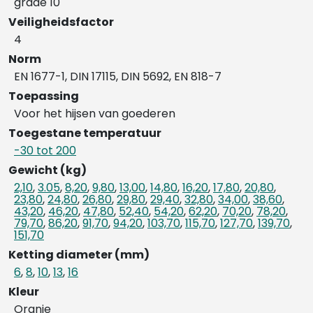
grade 10
Veiligheidsfactor
4
Norm
EN 1677-1, DIN 17115, DIN 5692, EN 818-7
Toepassing
Voor het hijsen van goederen
Toegestane temperatuur
-30 tot 200
Gewicht (kg)
2,10
,
3.05
,
8,20
,
9,80
,
13,00
,
14,80
,
16,20
,
17,80
,
20,80
,
23,80
,
24,80
,
26,80
,
29,80
,
29,40
,
32,80
,
34,00
,
38,60
,
43,20
,
46,20
,
47,80
,
52,40
,
54,20
,
62,20
,
70,20
,
78,20
,
79,70
,
86,20
,
91,70
,
94,20
,
103,70
,
115,70
,
127,70
,
139,70
,
151,70
Ketting diameter (mm)
6
,
8
,
10
,
13
,
16
Kleur
Oranje