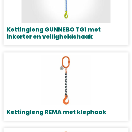
Deze
optie
kan
gekozen
Kettingleng GUNNEBO TG1 met
worden
inkorter en veiligheidshaak
op
Dit
de
product
productpagina
heeft
meerdere
variaties.
Deze
optie
kan
gekozen
Kettingleng REMA met klephaak
worden
Dit
op
product