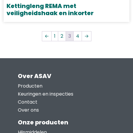
gekozen
Kettingleng REMA met
worden
veiligheidshaak en inkorter
op
Dit
de
product
productpagina
←
1
2
3
4
→
heeft
meerdere
variaties.
Deze
optie
Over ASAV
kan
Producten
gekozen
Keuringen en inspecties
worden
Contact
op
Over ons
de
productpagina
Onze producten
Hijsmiddelen