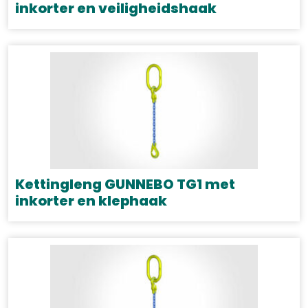
worden
inkorter en veiligheidshaak
op
Dit
de
product
productpagina
heeft
meerdere
variaties.
Deze
optie
kan
gekozen
Kettingleng GUNNEBO TG1 met
worden
inkorter en klephaak
op
Dit
de
product
productpagina
heeft
meerdere
variaties.