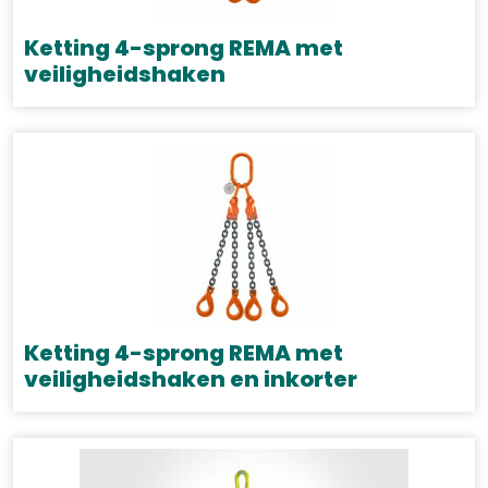
kan
gekozen
Ketting 4-sprong REMA met
worden
veiligheidshaken
op
Dit
de
product
productpagina
heeft
meerdere
variaties.
Deze
optie
kan
gekozen
Ketting 4-sprong REMA met
worden
veiligheidshaken en inkorter
op
Dit
de
product
productpagina
heeft