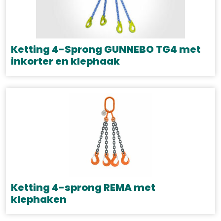
Ketting 4-Sprong GUNNEBO TG4 met
inkorter en klephaak
Dit
product
heeft
meerdere
variaties.
Deze
optie
kan
gekozen
Ketting 4-sprong REMA met
worden
klephaken
op
Dit