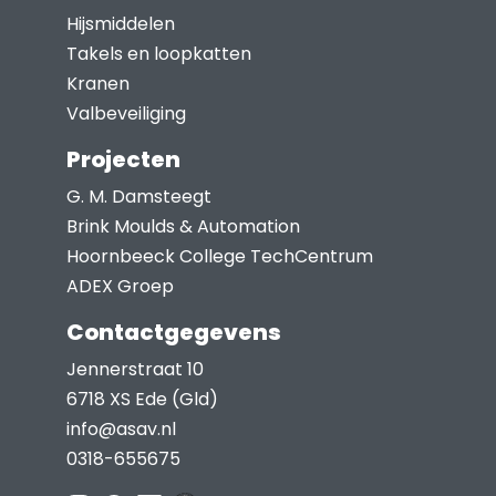
Hijsmiddelen
de
Takels en loopkatten
productpagina
Kranen
Valbeveiliging
Projecten
G. M. Damsteegt
Brink Moulds & Automation
Hoornbeeck College TechCentrum
ADEX Groep
Contactgegevens
Jennerstraat 10
6718 XS Ede (Gld)
info@asav.nl
0318-655675