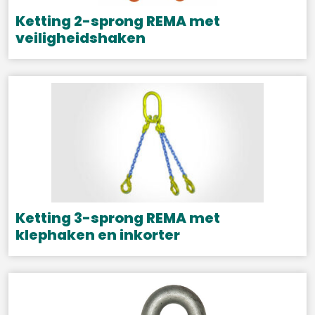
Ketting 2-sprong REMA met
veiligheidshaken
Dit
product
heeft
meerdere
variaties.
Deze
optie
kan
gekozen
Ketting 3-sprong REMA met
worden
klephaken en inkorter
op
Dit
de
product
productpagina
heeft
meerdere