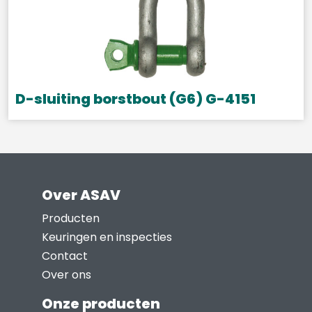
variaties.
Deze
optie
kan
gekozen
D-sluiting borstbout (G6) G-4151
worden
Dit
op
product
de
heeft
productpagina
meerdere
Over ASAV
variaties.
Deze
Producten
optie
Keuringen en inspecties
kan
Contact
gekozen
Over ons
worden
Onze producten
op