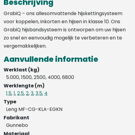
Beschrijving
GrabiQ – ons allesomvattende hijskettingsysteem
voor koppelen, inkorten en hijsen in klasse 10. Ons
GrabiQ hijsbandsysteem is ontworpen om uw hijsen
zo snel en eenvoudig mogelijk te verbeteren en te
vergemakkelijken.
Aanvullende informatie
Werklast (kg)
5.000, 1500, 2500, 4000, 6800
Werklengte (m)
1,5
,
1
,
2,5
,
2
,
3
,
3,5
,
4
Type
Leng MF-CG-KLA-EGKN
Fabrikant
Gunnebo
Materiaal