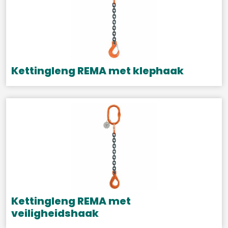
Kettingleng REMA met klephaak
Dit
product
heeft
meerdere
variaties.
Deze
optie
kan
gekozen
Kettingleng REMA met
worden
veiligheidshaak
op