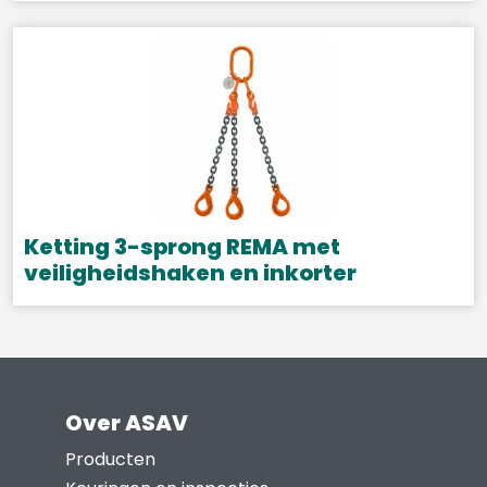
Dit
de
product
productpagina
heeft
meerdere
variaties.
Deze
optie
kan
gekozen
Ketting 3-sprong REMA met
worden
veiligheidshaken en inkorter
op
Dit
de
product
productpagina
heeft
meerdere
Over ASAV
variaties.
Deze
Producten
optie