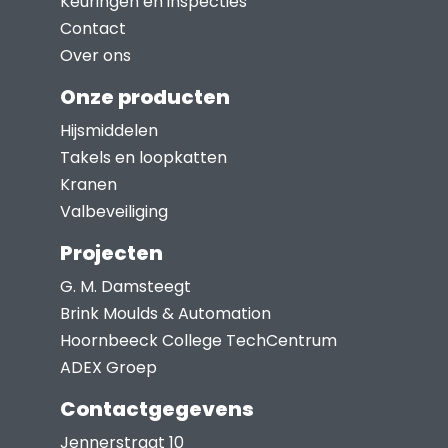
Keuringen en inspecties
kan
Contact
gekozen
Over ons
worden
Onze producten
op
Hijsmiddelen
de
Takels en loopkatten
productpagina
Kranen
Valbeveiliging
Projecten
G. M. Damsteegt
Brink Moulds & Automation
Hoornbeeck College TechCentrum
ADEX Groep
Contactgegevens
Jennerstraat 10