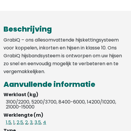
Beschrijving
GrabiQ – ons allesomvattende hijskettingsysteem
voor koppelen, inkorten en hijsen in klasse 10. Ons
GrabiQ hijsbandsysteem is ontworpen om uw hijsen
zo snel en eenvoudig mogelijk te verbeteren en te
vergemakkelijken.
Aanvullende informatie
Werklast (kg)
3100/2200, 5200/3700, 8400-6000, 14200/10200,
21000-15000
Werklengte (m)
1,5
,
1
,
2,5
,
2
,
3
,
3,5
,
4
Type