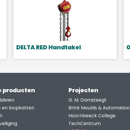
DELTA RED Handtakel
0
Dit
product
heeft
meerdere
variaties.
 producten
Projecten
Deze
ddelen
G. M. Damsteegt
optie
s en loopkatten
Brink Moulds & Automation
kan
n
Hoornbeeck College
gekozen
eiliging
TechCentrum
worden