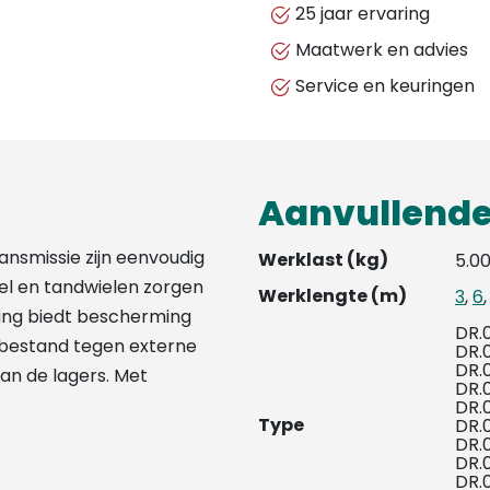
25 jaar ervaring
Maatwerk en advies
Service en keuringen
Aanvullende
nsmissie zijn eenvoudig
Werklast (kg)
5.00
iel en tandwielen zorgen
Werklengte (m)
3
,
6
ing biedt bescherming
DR.
s bestand tegen externe
DR.
DR.
an de lagers. Met
DR.
DR.
Type
DR.
DR.
DR.
DR.