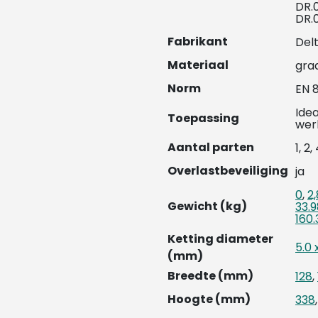
DR.
DR.
Fabrikant
Del
Materiaal
gra
Norm
EN 
Ide
Toepassing
wer
Aantal parten
1, 2,
Overlastbeveiliging
ja
0
,
2,
Gewicht (kg)
33.9
160.
Ketting diameter
5.0 
(mm)
Breedte (mm)
128
,
Hoogte (mm)
338