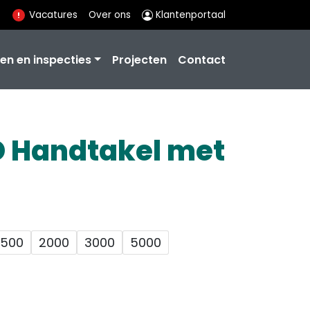
Vacatures
Over ons
Klantenportaal
en en inspecties
Projecten
Contact
D Handtakel met
1500
2000
3000
5000