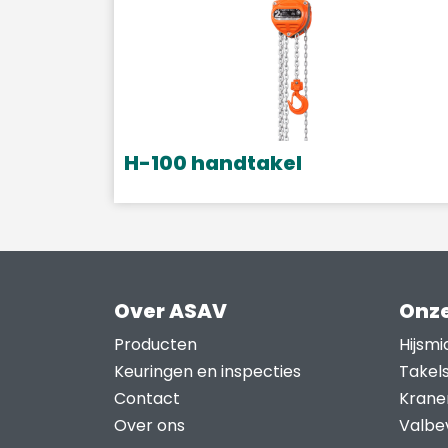
H-100 handtakel
Dit
product
heeft
meerdere
variaties.
Over ASAV
Onze
Deze
Producten
Hijsmi
optie
Keuringen en inspecties
Takel
kan
Contact
Krane
gekozen
Over ons
Valbev
worden