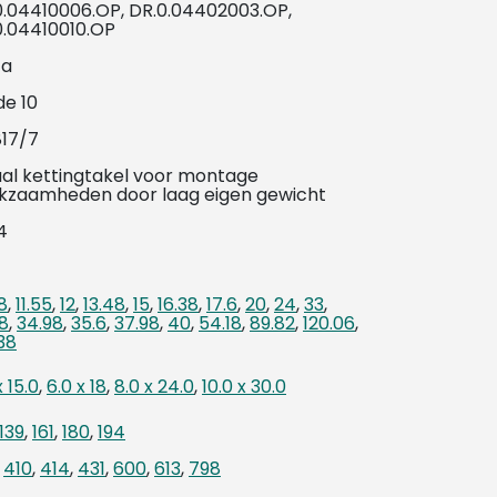
0.04410006.OP, DR.0.04402003.OP,
0.04410010.OP
ta
de 10
817/7
aal kettingtakel voor montage
kzaamheden door laag eigen gewicht
 4
8
,
11.55
,
12
,
13.48
,
15
,
16.38
,
17.6
,
20
,
24
,
33
,
8
,
34.98
,
35.6
,
37.98
,
40
,
54.18
,
89.82
,
120.06
,
38
x 15.0
,
6.0 x 18
,
8.0 x 24.0
,
10.0 x 30.0
139
,
161
,
180
,
194
,
410
,
414
,
431
,
600
,
613
,
798