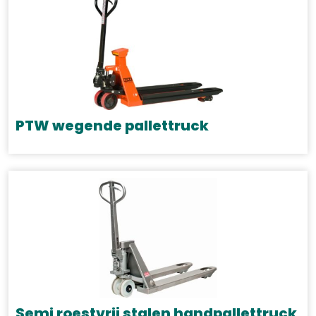
PTW wegende pallettruck
Semi roestvrij stalen handpallettruck