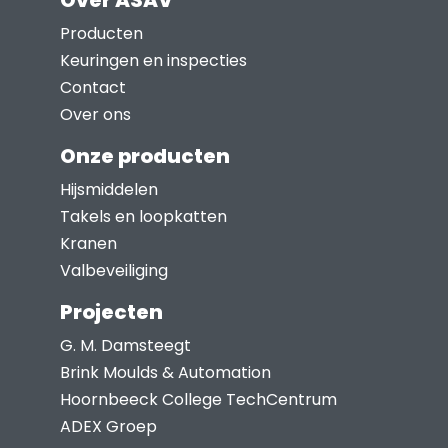
Over ASAV
variaties.
Deze
Producten
optie
Keuringen en inspecties
kan
Contact
gekozen
Over ons
worden
Onze producten
op
Hijsmiddelen
de
Takels en loopkatten
productpagina
Kranen
Valbeveiliging
Projecten
G. M. Damsteegt
Brink Moulds & Automation
Hoornbeeck College TechCentrum
ADEX Groep