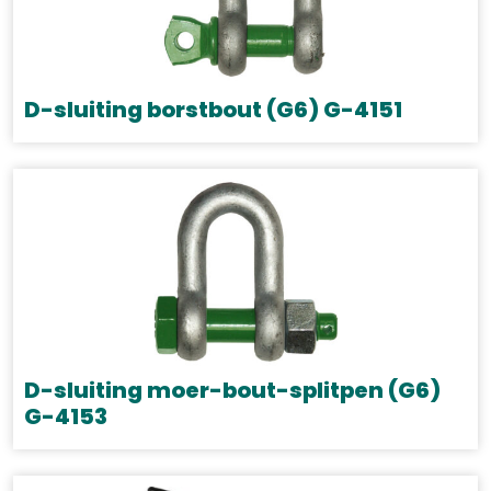
D-sluiting borstbout (G6) G-4151
Dit
product
heeft
meerdere
variaties.
Deze
optie
kan
gekozen
D-sluiting moer-bout-splitpen (G6)
worden
G-4153
op
Dit
de
product