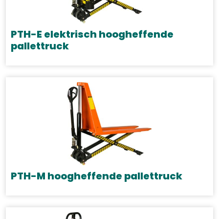
optie
kan
gekozen
PTH-E elektrisch hoogheffende
worden
pallettruck
op
de
productpagina
PTH-M hoogheffende pallettruck