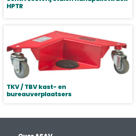
HPTR
TKV / TBV kast- en
bureauverplaatsers
Dit
product
heeft
meerdere