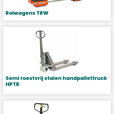
Rolwagens TRW
Dit
product
heeft
meerdere
variaties.
Deze
optie
kan
gekozen
Semi roestvrij stalen handpallettruck
worden
HPTR
op
de
productpagina