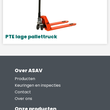
PTE lage pallettruck
Dit
product
heeft
meerdere
Over ASAV
variaties.
Deze
Producten
optie
Keuringen en inspecties
kan
Contact
gekozen
Over ons
worden
Onze producten