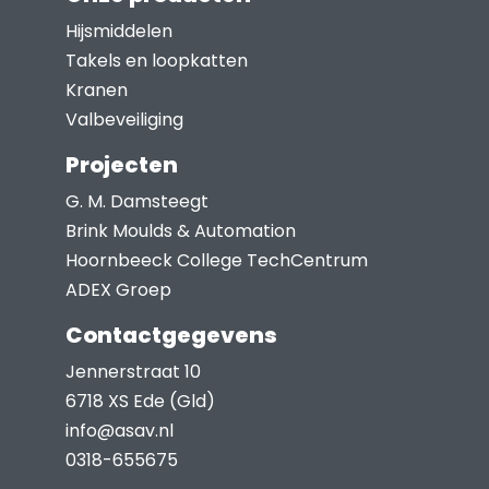
op
Hijsmiddelen
de
Takels en loopkatten
productpagina
Kranen
Valbeveiliging
Projecten
G. M. Damsteegt
Brink Moulds & Automation
Hoornbeeck College TechCentrum
ADEX Groep
Contactgegevens
Jennerstraat 10
6718 XS Ede (Gld)
info@asav.nl
0318-655675