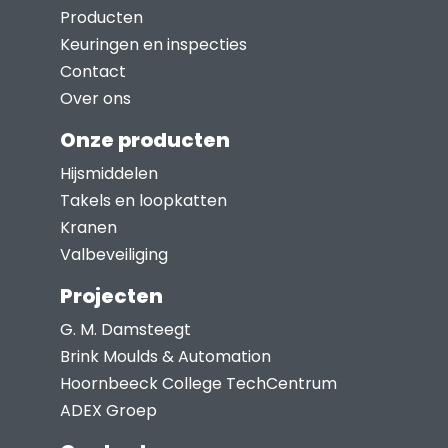
Deze
Producten
optie
Keuringen en inspecties
kan
Contact
gekozen
Over ons
worden
Onze producten
op
Hijsmiddelen
de
Takels en loopkatten
productpagina
Kranen
Valbeveiliging
Projecten
G. M. Damsteegt
Brink Moulds & Automation
Hoornbeeck College TechCentrum
ADEX Groep