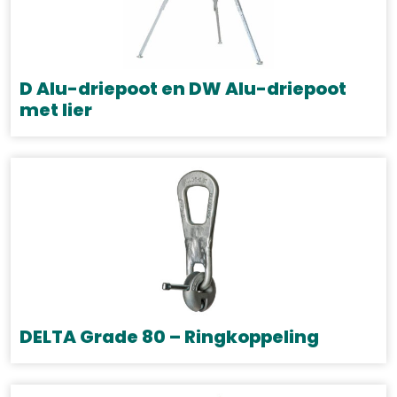
D Alu-driepoot en DW Alu-driepoot
met lier
Dit
product
heeft
meerdere
variaties.
Deze
optie
kan
gekozen
DELTA Grade 80 – Ringkoppeling
worden
Dit
op
product