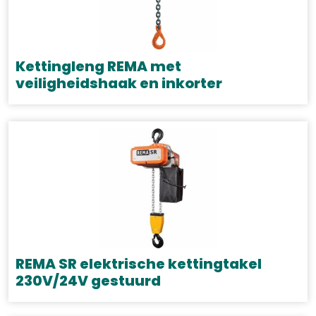
Deze
optie
kan
gekozen
Kettingleng REMA met
worden
veiligheidshaak en inkorter
op
Dit
de
product
productpagina
heeft
meerdere
variaties.
Deze
optie
kan
gekozen
REMA SR elektrische kettingtakel
worden
230V/24V gestuurd
op
Dit
de