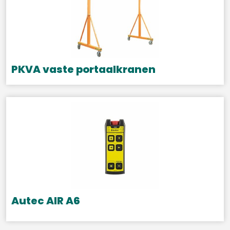
PKVA vaste portaalkranen
Dit
product
heeft
meerdere
variaties.
Deze
optie
kan
gekozen
Autec AIR A6
worden
op