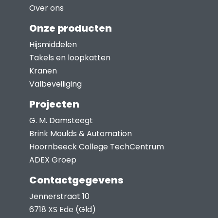
gekozen
Over ons
worden
Onze producten
op
Hijsmiddelen
de
Takels en loopkatten
productpagina
Kranen
Valbeveiliging
Projecten
G. M. Damsteegt
Brink Moulds & Automation
Hoornbeeck College TechCentrum
ADEX Groep
Contactgegevens
Jennerstraat 10
6718 XS Ede (Gld)