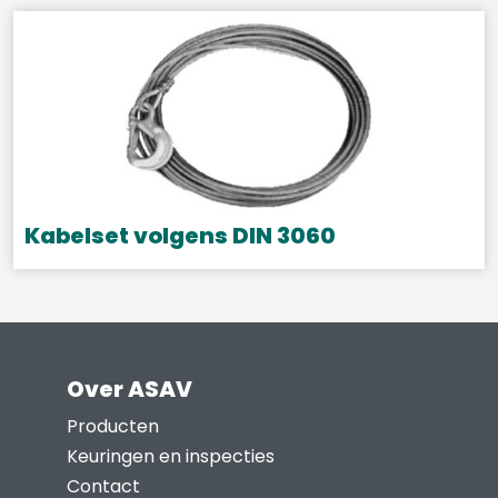
de
product
productpagina
heeft
meerdere
variaties.
Deze
optie
kan
gekozen
Kabelset volgens DIN 3060
worden
Dit
op
product
de
heeft
productpagina
meerdere
Over ASAV
variaties.
Deze
Producten
optie
Keuringen en inspecties
kan
Contact