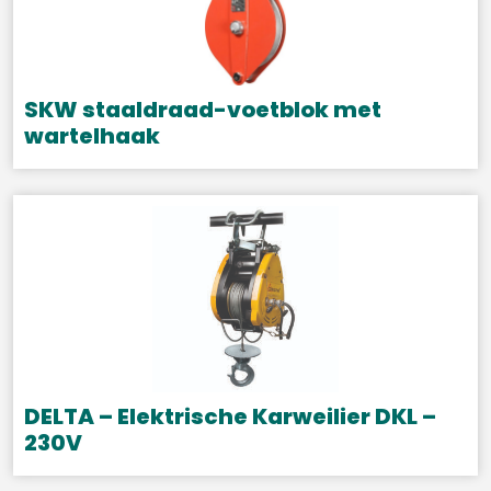
SKW staaldraad-voetblok met
wartelhaak
Dit
product
heeft
meerdere
variaties.
Deze
optie
kan
gekozen
DELTA – Elektrische Karweilier DKL –
worden
230V
op
Dit