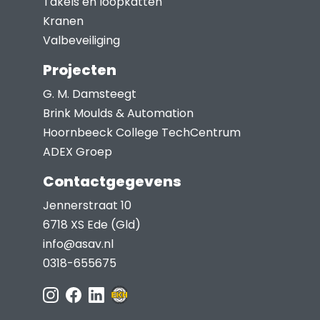
Takels en loopkatten
Kranen
Valbeveiliging
Projecten
G. M. Damsteegt
Brink Moulds & Automation
Hoornbeeck College TechCentrum
ADEX Groep
Contactgegevens
Jennerstraat 10
6718 XS Ede (Gld)
info@asav.nl
0318-655675