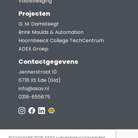
Valbeveiliging
Projecten
G. M. Damsteegt
Brink Moulds & Automation
Hoornbeeck College TechCentrum
ADEX Groep
Contactgegevens
Jennerstraat 10
6718 XS Ede (Gld)
info@asav.nl
0318-655675
© Copyright 2026 ASAV •
Leveringsvoorwaarden