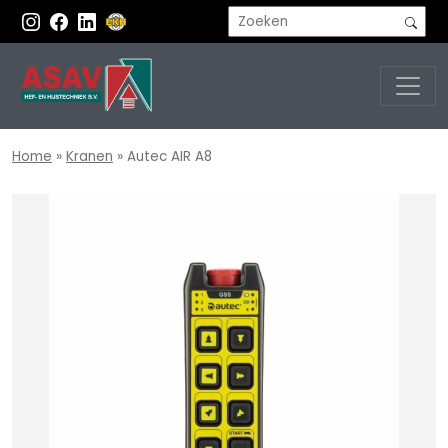
Home
»
Kranen
»
Autec AIR A8