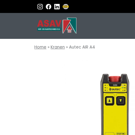
Home
»
Kranen
»
Autec AIR A4