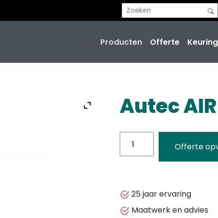
Producten
Offerte
Keuring
Autec AIR
Autec
Offerte op
AIR
A4
aantal
25 jaar ervaring
Maatwerk en advies