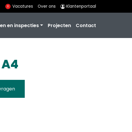
Vacatures
Over ons
Klantenportaal
en en inspecties
Projecten
Contact
 A4
vragen