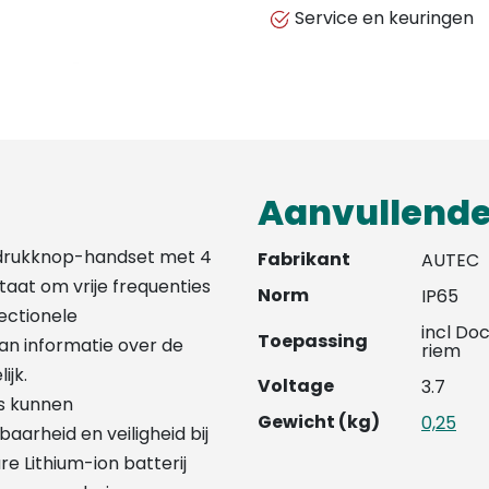
Service en keuringen
Aanvullende
 drukknop-handset met 4
Fabrikant
AUTEC
taat om vrije frequenties
Norm
IP65
rectionele
incl Do
Toepassing
n informatie over de
riem
ijk.
Voltage
3.7
s kunnen
Gewicht (kg)
0,25
rheid en veiligheid bij
e Lithium-ion batterij