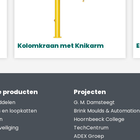
Kolomkraan met Knikarm
E
 producten
Projecten
ddelen
G. M. Damsteegt
s en loopkatten
Brink Moulds & Automation
n
Hoornbeeck College
eiliging
TechCentrum
ADEX Groep