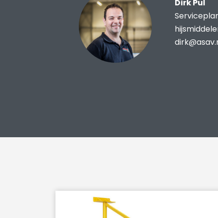
Dirk Pul
Servicepla
hijsmiddel
dirk@asav.