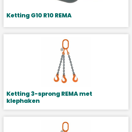
Ketting G10 R10 REMA
Ketting 3-sprong REMA met
klephaken
Dit
product
heeft