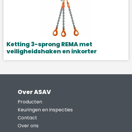
meerdere
variaties.
Deze
optie
kan
gekozen
Ketting 3-sprong REMA met
worden
veiligheidshaken en inkorter
op
Dit
de
product
productpagina
heeft
meerdere
Over ASAV
variaties.
Deze
Producten
optie
Keuringen en inspecties
kan
Contact
gekozen
Over ons