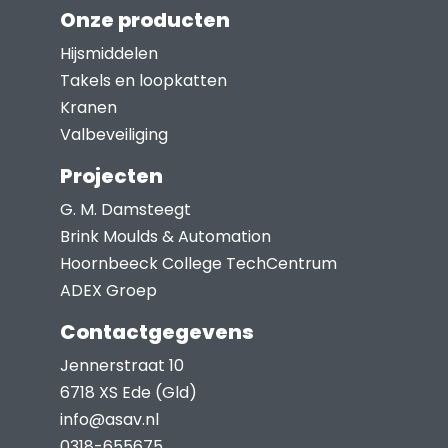
worden
Onze producten
op
Hijsmiddelen
de
Takels en loopkatten
productpagina
Kranen
Valbeveiliging
Projecten
G. M. Damsteegt
Brink Moulds & Automation
Hoornbeeck College TechCentrum
ADEX Groep
Contactgegevens
Jennerstraat 10
6718 XS Ede (Gld)
info@asav.nl
0318-655675