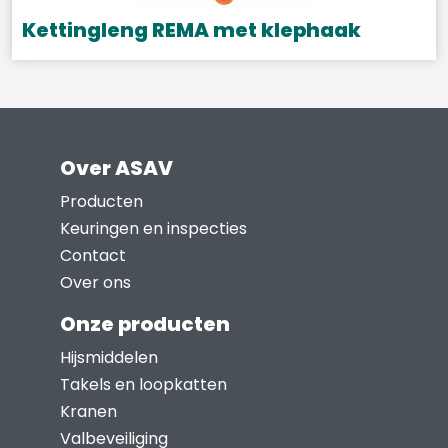
gekozen
Kettingleng REMA met klephaak
worden
Dit
op
product
de
heeft
productpagina
meerdere
Over ASAV
variaties.
Deze
Producten
optie
Keuringen en inspecties
kan
Contact
gekozen
Over ons
worden
Onze producten
op
Hijsmiddelen
de
Takels en loopkatten
productpagina
Kranen
Valbeveiliging