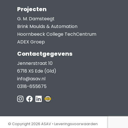
Projecten
G. M. Damsteegt
Brink Moulds & Automation
Hoornbeeck College TechCentrum
ADEX Groep
Contactgegevens
Jennerstraat 10
6718 XS Ede (Gld)
info@asav.nl
0318-655675
© Copyright 2026 ASAV •
Leveringsvoorwaarden