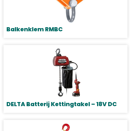
Balkenklem RMBC
Dit
product
heeft
meerdere
variaties.
Deze
optie
kan
gekozen
DELTA Batterij Kettingtakel – 18V DC
worden
Dit
op
product
de
heeft