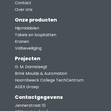
kan
Contact
gekozen
Over ons
worden
Onze producten
op
Hijsmiddelen
de
Takels en loopkatten
productpagina
Kranen
Valbeveiliging
Projecten
G. M. Damsteegt
Brink Moulds & Automation
Hoornbeeck College TechCentrum
ADEX Groep
Contactgegevens
Jennerstraat 10