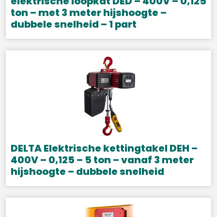
elektrische loopkat DED – 400V – 0,125
ton – met 3 meter hijshoogte –
dubbele snelheid – 1 part
Dit
product
heeft
meerdere
variaties.
Deze
optie
kan
gekozen
DELTA Elektrische kettingtakel DEH –
worden
400V – 0,125 – 5 ton – vanaf 3 meter
hijshoogte – dubbele snelheid
op
de
Dit
productpagina
product
heeft