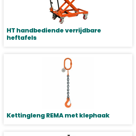
HT handbediende verrijdbare
heftafels
Dit
product
heeft
meerdere
variaties.
Deze
optie
kan
gekozen
Kettingleng REMA met klephaak
worden
Dit
op
product