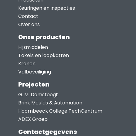
optie
Keuringen en inspecties
kan
Contact
gekozen
Over ons
worden
Onze producten
op
Hijsmiddelen
de
Takels en loopkatten
productpagina
Kranen
Valbeveiliging
Projecten
G. M. Damsteegt
Brink Moulds & Automation
Hoornbeeck College TechCentrum
ADEX Groep
Contactgegevens