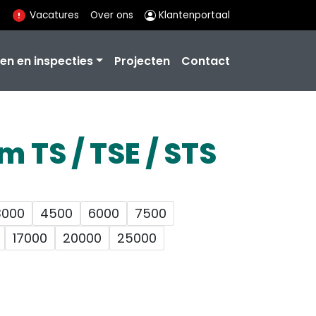
Vacatures
Over ons
Klantenportaal
en en inspecties
Projecten
Contact
m TS / TSE / STS
3000
4500
6000
7500
17000
20000
25000