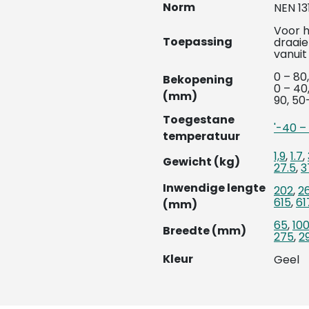
Norm
NEN 13
Voor h
Toepassing
draaie
vanuit 
0 – 80,
Bekopening
0 – 40,
(mm)
90, 50
Toegestane
'-40 –
temperatuur
1,9
,
1.7
,
Gewicht (kg)
27.5
,
3
Inwendige lengte
202
,
2
615
,
61
(mm)
65
,
10
Breedte (mm)
275
,
2
Kleur
Geel