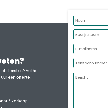
Naam
Bedrijfsnaam
E-
mailadres
weten?
Telefoonnumme
 of diensten? Vul het
Bericht
 uur een offerte.
nner / Verkoop
en