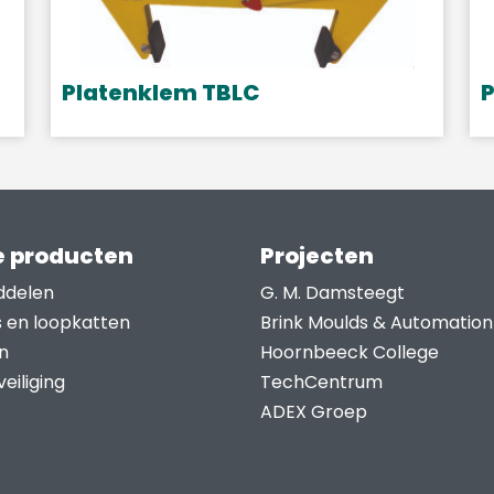
Platenklem TBLC
Dit
product
heeft
meerdere
variaties.
 producten
Projecten
Deze
ddelen
G. M. Damsteegt
optie
s en loopkatten
Brink Moulds & Automation
kan
n
Hoornbeeck College
gekozen
eiliging
TechCentrum
worden
ADEX Groep
op
de
productpagina