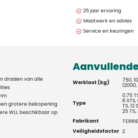
25 jaar ervaring
Maatwerk en advies
Service en keuringen
Aanvullende
n draaien van alle
750, 1
Werklast (kg)
12000,
ities
0.75 TS
 mm
6 STS, 
Type
een grotere bekopening
TS, 12 
25 TS,
gere WLL beschikbaar op
Fabrikant
TERRI
Veiligheidsfactor
2