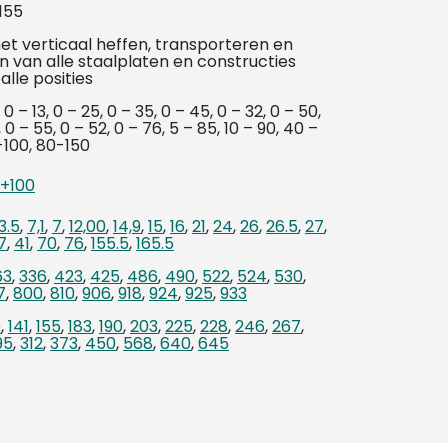
155
et verticaal heffen, transporteren en
n van alle staalplaten en constructies
alle posities
 0 – 13, 0 – 25, 0 – 35, 0 – 45, 0 – 32, 0 – 50,
 0 – 55, 0 – 52, 0 – 76, 5 – 85, 10 – 90, 40 –
-100, 80-150
 +100
3.5
,
7,1
,
7
,
12,00
,
14,9
,
15
,
16
,
21
,
24
,
26
,
26.5
,
27
,
7
,
41
,
70
,
76
,
155.5
,
165.5
63
,
336
,
423
,
425
,
486
,
490
,
522
,
524
,
530
,
7
,
800
,
810
,
906
,
918
,
924
,
925
,
933
0
,
141
,
155
,
183
,
190
,
203
,
225
,
228
,
246
,
267
,
95
,
312
,
373
,
450
,
568
,
640
,
645