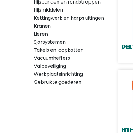
Hijsbanden en rondstroppen
Hijsmiddelen
Kettingwerk en harpsluitingen
Kranen
Lieren
Sjorsystemen
DEL
Takels en loopkatten
Dit
Vacuumheffers
prod
Valbeveiliging
heef
Werkplaatsinrichting
meer
Gebruikte goederen
varia
Deze
opti
kan
geko
word
HTH