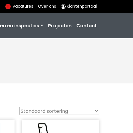
Vacatures
Over ons
Klantenportaal
en en inspecties
Projecten
Contact