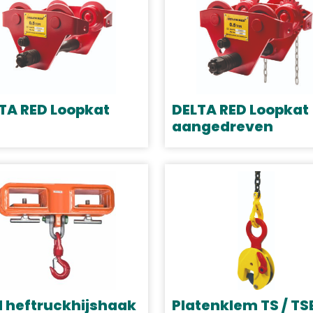
TA RED Loopkat
DELTA RED Loopkat
aangedreven
Dit
uct
product
t
heeft
dere
meerdere
ties.
variaties.
Deze
e
optie
kan
zen
gekozen
en
 heftruckhijshaak
Platenklem TS / TSE