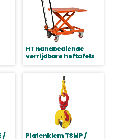
HT handbediende
verrijdbare heftafels
Dit
product
heeft
meerdere
variaties.
Deze
optie
kan
gekozen
 /
Platenklem TSMP /