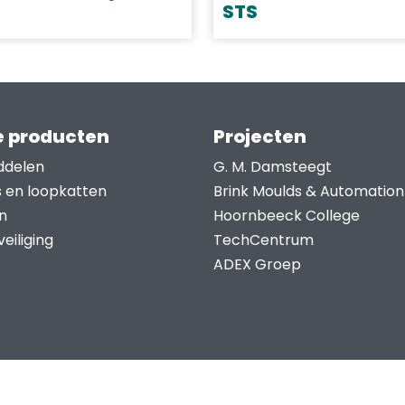
worden
STS
op
Dit
uct
de
uctpagina
product
t
productpagina
heeft
dere
meerdere
ties.
 producten
Projecten
variaties.
Deze
e
ddelen
G. M. Damsteegt
optie
s en loopkatten
Brink Moulds & Automation
kan
zen
n
Hoornbeeck College
gekozen
en
eiliging
TechCentrum
worden
ADEX Groep
op
de
uctpagina
productpagina