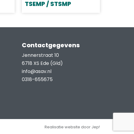
worden
TSEMP / STSMP
op
Dit
de
product
productpagina
heeft
meerdere
Contactgegevens
variaties.
Deze
Jennerstraat 10
optie
6718 XS Ede (Gld)
kan
info@asav.nl
gekozen
0318-655675
worden
op
de
productpagina
Realisatie website door Jep!