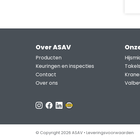
op
Dit
de
prod
prod
heef
meer
varia
Over ASAV
Onze
Deze
opti
Producten
Hijsmi
kan
Keuringen en inspecties
Takel
geko
Contact
Krane
word
Over ons
Valbev
op
de
prod
© Copyright 2026 ASAV •
Leveringsvoorwaarden