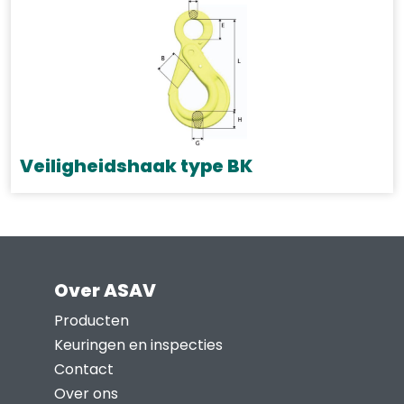
heeft
meerdere
variaties.
Deze
optie
kan
gekozen
Veiligheidshaak type BK
worden
Dit
op
product
de
heeft
productpagina
meerdere
Over ASAV
variaties.
Deze
Producten
optie
Keuringen en inspecties
kan
Contact
gekozen
Over ons