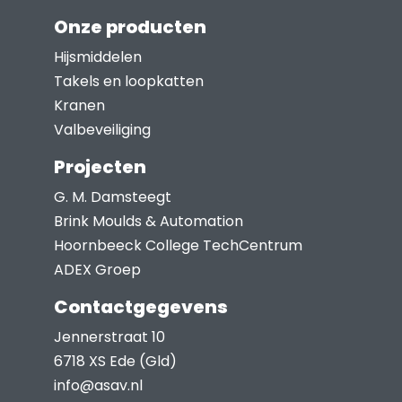
worden
Onze producten
op
Hijsmiddelen
de
Takels en loopkatten
productpagina
Kranen
Valbeveiliging
Projecten
G. M. Damsteegt
Brink Moulds & Automation
Hoornbeeck College TechCentrum
ADEX Groep
Contactgegevens
Jennerstraat 10
6718 XS Ede (Gld)
info@asav.nl