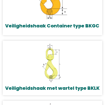
Deze
optie
kan
gekozen
Veiligheidshaak Container type BKGC
worden
op
de
productpagina
Veiligheidshaak met wartel type BKLK
Dit
product