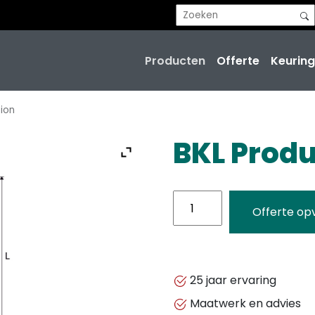
Producten
Offerte
Keuring
tion
BKL Produ
BKL
Offerte op
Product
Variation
aantal
25 jaar ervaring
Maatwerk en advies