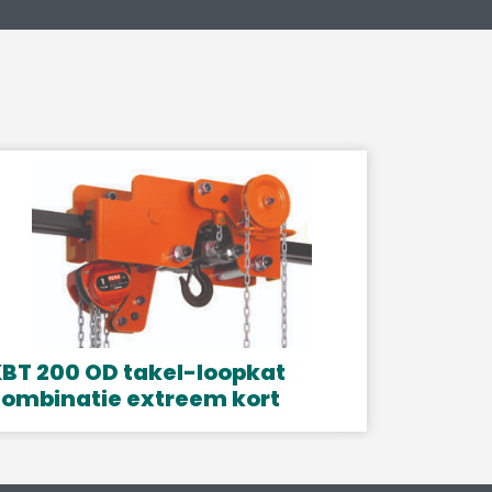
BT 200 OD takel-loopkat
ombinatie extreem kort
it
roduct