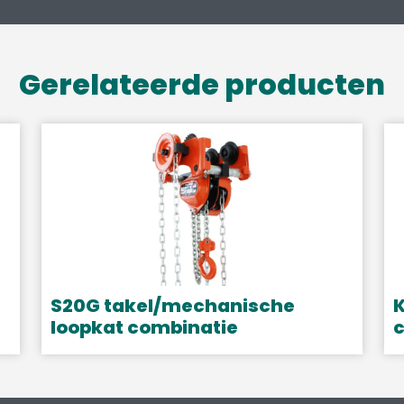
Gerelateerde producten
S20G takel/mechanische
K
loopkat combinatie
c
Dit
D
product
p