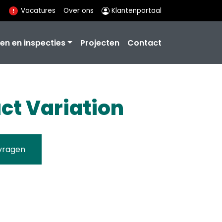
Vacatures
Over ons
Klantenportaal
en en inspecties
Projecten
Contact
ct Variation
vragen