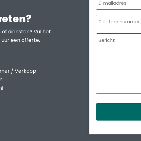
E-
mailadres
weten?
Telefoonnumme
 of diensten? Vul het
Bericht
 uur een offerte.
nner / Verkoop
en
nl