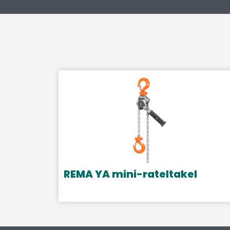
REMA YA mini-rateltakel
Dit
product
heeft