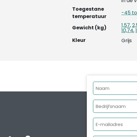
in de 
Toegestane
-45 t
temperatuur
1,57
,
2,
Gewicht (kg)
10,74
,
Kleur
Grijs
Naam
Bedrijfsnaam
E-
mailadres