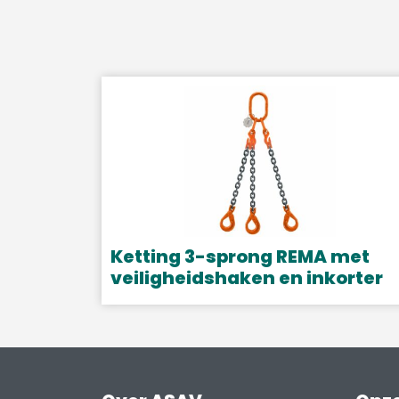
Ketting 3-sprong REMA met
veiligheidshaken en inkorter
Dit
product
heeft
meerdere