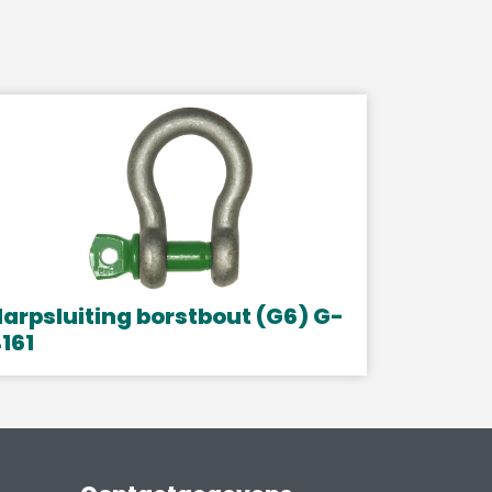
arpsluiting borstbout (G6) G-
161
it
roduct
eeft
eerdere