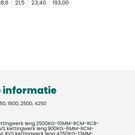
18,6
21,5
23,40
193,00
 informatie
250, 1600, 2500, 4250
ettingwerk leng 2500KG-10MM-RCM-RCB-
 RVS kettingwerk leng 900KG-6MM-RCM-
M, RVS kettingwerk leng 4250KG-13MM-