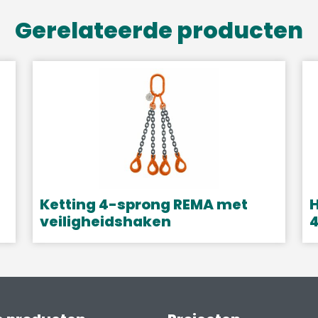
Gerelateerde producten
Ketting 4-sprong REMA met
H
veiligheidshaken
4
Dit
D
product
p
heeft
h
meerdere
m