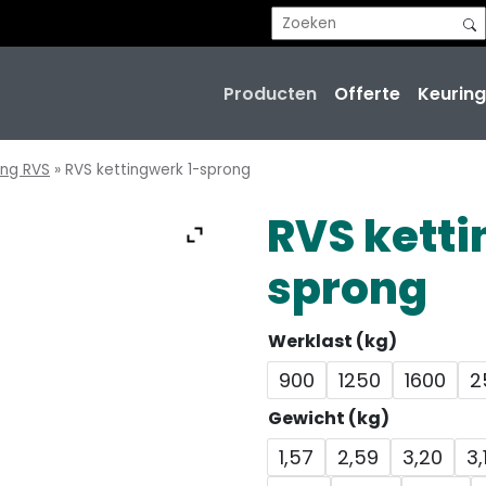
Producten
Offerte
Keuring
eng RVS
»
RVS kettingwerk 1-sprong
RVS ketti
sprong
Werklast (kg)
900
1250
1600
2
Gewicht (kg)
1,57
2,59
3,20
3,