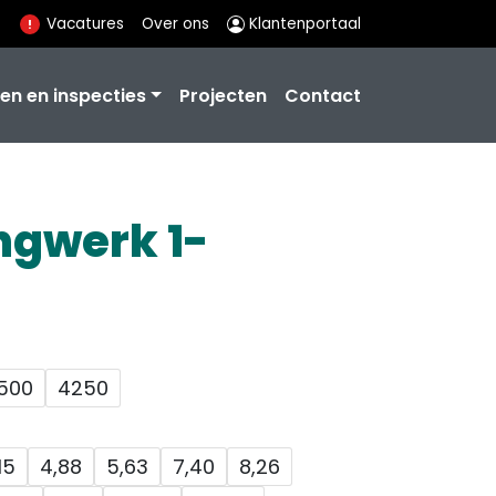
Vacatures
Over ons
Klantenportaal
en en inspecties
Projecten
Contact
ngwerk 1-
500
4250
15
4,88
5,63
7,40
8,26