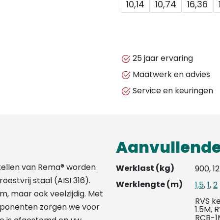
10,14
10,74
16,36
25 jaar ervaring
Maatwerk en advies
Service en keuringen
Aanvullende
stellen van Rema® worden
Werklast (kg)
900, 1
estvrij staal (AISI 316).
Werklengte (m)
1,5
,
1
,
2
m, maar ook veelzijdig. Met
RVS k
mponenten zorgen we voor
1.5M,
RCB-1