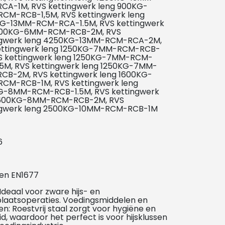
CA-1M, RVS kettingwerk leng 900KG-
CM-RCB-1,5M, RVS kettingwerk leng
G-13MM-RCM-RCA-1.5M, RVS kettingwerk
900KG-6MM-RCM-RCB-2M, RVS
ngwerk leng 4250KG-13MM-RCM-RCA-2M,
ettingwerk leng 1250KG-7MM-RCM-RCB-
VS kettingwerk leng 1250KG-7MM-RCM-
.5M, RVS kettingwerk leng 1250KG-7MM-
CB-2M, RVS kettingwerk leng 1600KG-
CM-RCB-1M, RVS kettingwerk leng
G-8MM-RCM-RCB-1.5M, RVS kettingwerk
1600KG-8MM-RCM-RCB-2M, RVS
ngwerk leng 2500KG-10MM-RCM-RCB-1M
6
 en EN1677
Ideaal voor zware hijs- en
laatsoperaties. Voedingsmiddelen en
n: Roestvrij staal zorgt voor hygiëne en
id, waardoor het perfect is voor hijsklussen