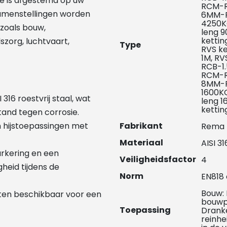
e is afgestemd op uw
RCM-R
 samenstellingen worden
6MM-R
4250K
 zoals bouw,
leng 
ketti
zorg, luchtvaart,
Type
RVS k
1M, R
RCB-1
RCM-R
8MM-R
1600K
6 roestvrij staal, wat
leng 
ketti
tand tegen corrosie.
n hijstoepassingen met
Fabrikant
Rema
Materiaal
AISI 31
rkering en een
Veiligheidsfactor
4
gheid tijdens de
Norm
EN818
Bouw: 
ten beschikbaar voor een
bouwp
Toepassing
Dranke
reinhe