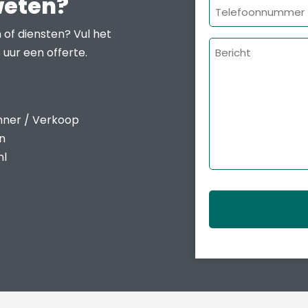
weten?
Telefoonnumme
 of diensten? Vul het
Bericht
 uur een offerte.
nner / Verkoop
en
nl