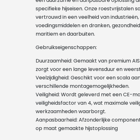
een duurzame en aanpasbare oplossing di
specifieke hijseisen. Onze roestvrijstalen
vertrouwd in een veelheid van industrieën,
voedingsmiddelen en dranken, gezondheids
maritiem en daarbuiten.
Gebruikseigenschappen:
Duurzaamheid: Gemaakt van premium AISI 31
zorgt voor een lange levensduur en weers
Veelzijdigheid: Geschikt voor een scala aa
verschillende montagemogelijkheden.
Veiligheid: Wordt geleverd met een CE-ma
veiligheidsfactor van 4, wat maximale veili
werkzaamheden waarborgt.
Aanpasbaarheid: Afzonderlijke componen
op maat gemaakte hijstoplossing