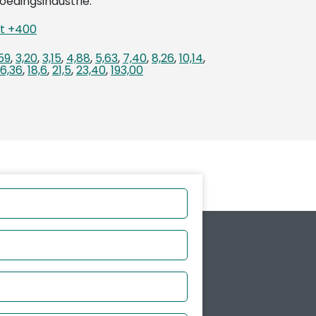
voedingsindustrie.
ot +400
59
,
3,20
,
3,15
,
4,88
,
5,63
,
7,40
,
8,26
,
10,14
,
16,36
,
18,6
,
21,5
,
23,40
,
193,00