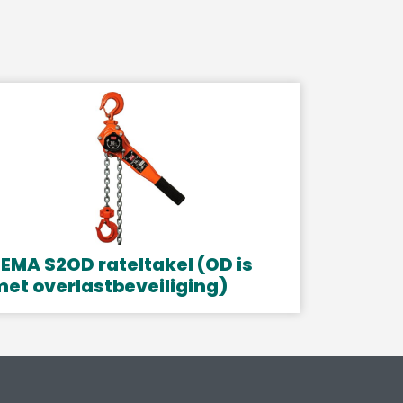
EMA S2OD rateltakel (OD is
et overlastbeveiliging)
it
roduct
eeft
eerdere