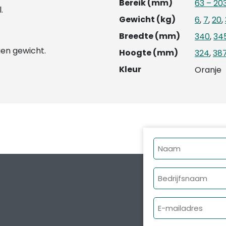
Bereik (mm)
63 – 20
.
Gewicht (kg)
6
,
7
,
20
,
Breedte (mm)
340
,
34
gen gewicht.
Hoogte (mm)
324
,
38
Kleur
Oranje
Naam
Bedrijfsnaam
E-
mailadres