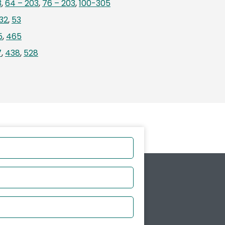
3
,
64 – 203
,
76 – 203
,
100-305
32
,
53
5
,
465
7
,
438
,
528