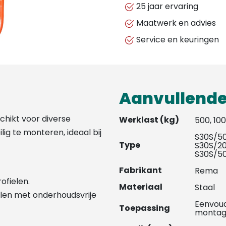
25 jaar ervaring
Maatwerk en advies
Service en keuringen
Aanvullende
chikt voor diverse
Werklast (kg)
500, 10
ilig te monteren, ideaal bij
S30S/5
Type
S30S/2
S30S/5
Fabrikant
Rema
ofielen.
Materiaal
Staal
elen met onderhoudsvrije
Eenvoudi
Toepassing
montag