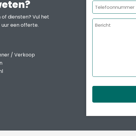
weten?
Telefoonnumme
 of diensten? Vul het
Bericht
 uur een offerte.
nner / Verkoop
en
nl