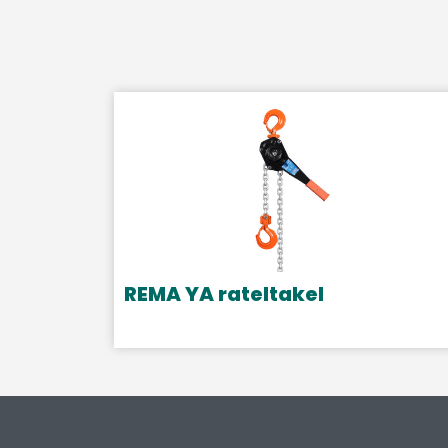
REMA YA rateltakel
Dit
product
heeft
meerdere
variaties.