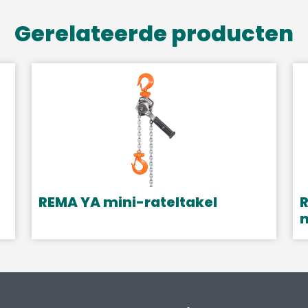
Gerelateerde producten
REMA YA mini-rateltakel
R
m
Dit
D
product
p
heeft
h
meerdere
m
variaties.