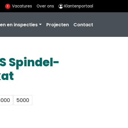
Vacatures
Over ons
Klantenportaal
en en inspecties
Projecten
Contact
S Spindel-
at
3000
5000