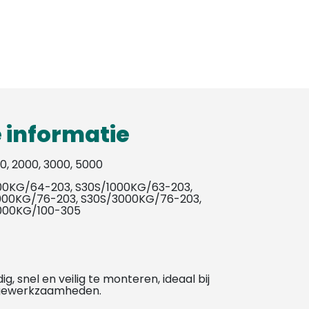
 informatie
00, 2000, 3000, 5000
00KG/64-203, S30S/1000KG/63-203,
000KG/76-203, S30S/3000KG/76-203,
000KG/100-305
g, snel en veilig te monteren, ideaal bij
ewerkzaamheden.