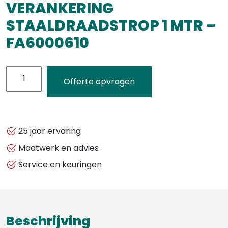
VERANKERING
STAALDRAADSTROP 1 MTR –
FA6000610
KRATOS
Offerte opvragen
SAFETY
-
VERANKERING
STAALDRAADSTROP
25 jaar ervaring
1
Maatwerk en advies
MTR
Service en keuringen
-
FA6000610
aantal
Beschrijving