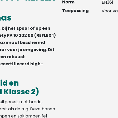
Norm
EN361
Toepassing
Voor va
nas
bij het spoor of op een
y FA 10 302 00 (REFLEX 1)
nt maximaal beschermd
aar voor je omgeving. Dit
een robuust
gecertificeerd high-
id en
1 Klasse 2)
 uitgerust met brede,
rst als de rug. Deze banen
mpen en zaklampen fel