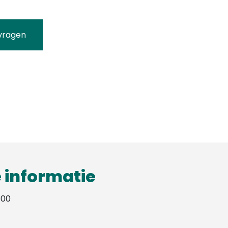
vragen
 informatie
300