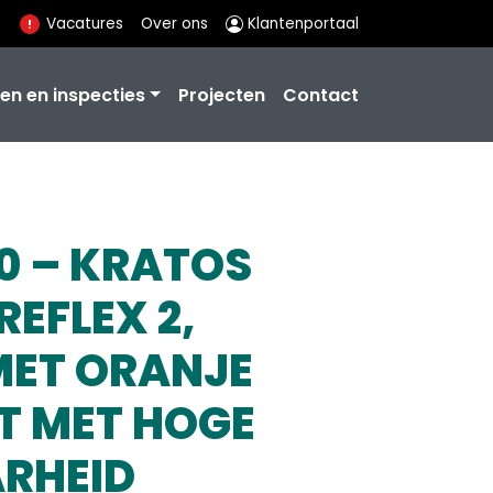
Vacatures
Over ons
Klantenportaal
en en inspecties
Projecten
Contact
0 – KRATOS
REFLEX 2,
MET ORANJE
T MET HOGE
RHEID