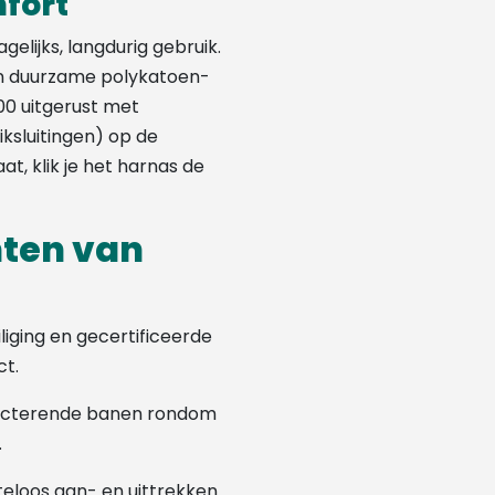
mfort
elijks, langdurig gebruik.
n duurzame polykatoen-
00 uitgerust met
iksluitingen) op de
t, klik je het harnas de
nten van
iging en gecertificeerde
ct.
lecterende banen rondom
.
eloos aan- en uittrekken