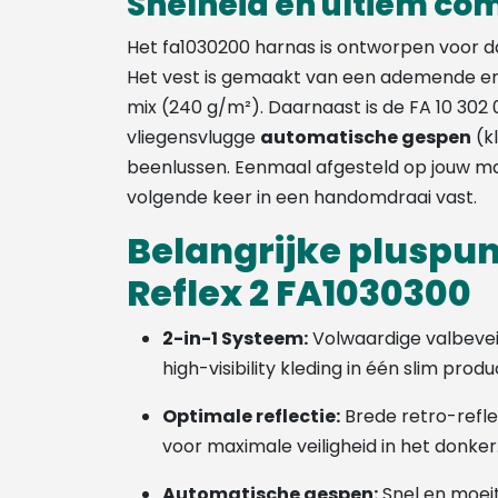
Snelheid en ultiem co
Het fa1030200 harnas is ontworpen voor dag
Het vest is gemaakt van een ademende e
mix (240 g/m²). Daarnaast is de FA 10 302 
vliegensvlugge
automatische gespen
(kl
beenlussen. Eenmaal afgesteld op jouw maa
volgende keer in een handomdraai vast.
Belangrijke pluspu
Reflex 2 FA1030300
2-in-1 Systeem:
Volwaardige valbeveil
high-visibility kleding in één slim produ
Optimale reflectie:
Brede retro-ref
voor maximale veiligheid in het donker
Automatische gespen:
Snel en moeit