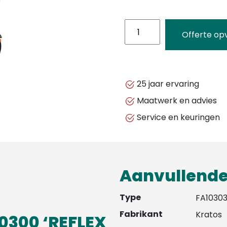
FA1030300
Offerte op
-
KRATOS
SAFETY
-
25 jaar ervaring
REFLEX
Maatwerk en advies
2,
Service en keuringen
HARNAS
MET
ORANJE
WERKVEST
Aanvullende
MET
HOGE
Type
FA1030
ZICHTBAARHEID
Fabrikant
Kratos
0300 ‘REFLEX
aantal