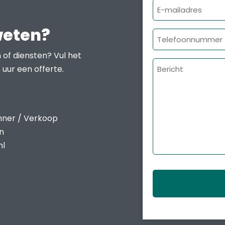
E-
mailadres
weten?
Telefoonnumme
 of diensten? Vul het
Bericht
 uur een offerte.
nner / Verkoop
en
nl