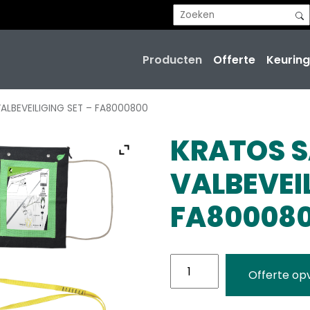
Producten
Offerte
Keuring
ALBEVEILIGING SET – FA8000800
KRATOS S
VALBEVEIL
FA80008
KRATOS
Offerte op
SAFETY
-