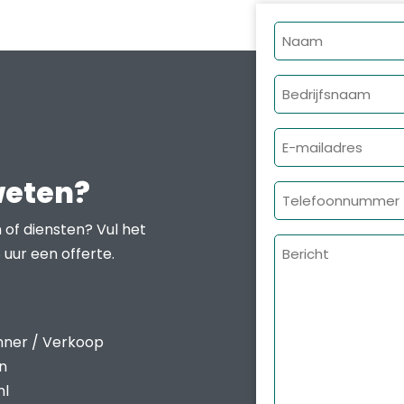
Naam
Bedrijfsnaam
E-
mailadres
weten?
Telefoonnumme
 of diensten? Vul het
Bericht
 uur een offerte.
nner / Verkoop
en
nl