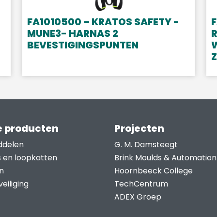
FA1010500 – KRATOS SAFETY -
F
MUNE3- HARNAS 2
R
BEVESTIGINGSPUNTEN
 producten
Projecten
ddelen
G. M. Damsteegt
s en loopkatten
Brink Moulds & Automation
n
Hoornbeeck College
eiliging
TechCentrum
ADEX Groep