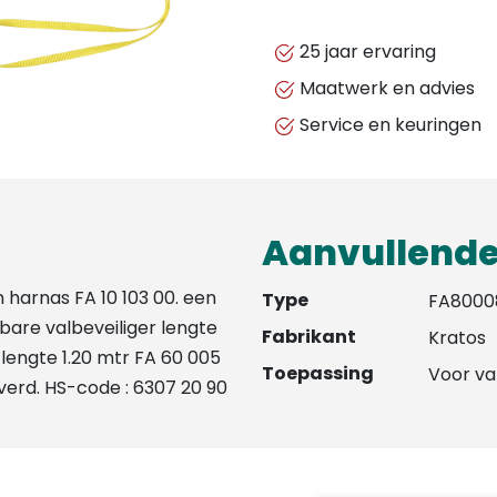
VALBEVEILIGING
SET
25 jaar ervaring
-
Maatwerk en advies
FA8000800
Service en keuringen
aantal
Aanvullende
n harnas FA 10 103 00. een
Type
FA8000
kbare valbeveiliger lengte
Fabrikant
Kratos
 lengte 1.20 mtr FA 60 005
Toepassing
Voor va
everd. HS-code : 6307 20 90