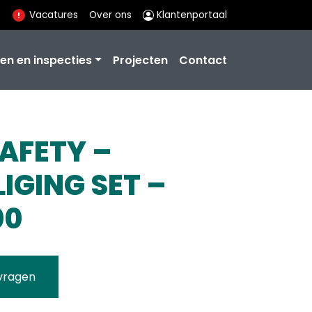
Vacatures
Over ons
Klantenportaal
en en inspecties
Projecten
Contact
AFETY –
IGING SET –
00
vragen