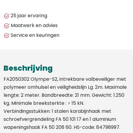
SAFETY
-
25 jaar ervaring
OLYMPE-
Maatwerk en advies
S2,
Service en keuringen
INTREKBARE
VALSTOPBLOK
MET
POLYMEER
Beschrijving
OMHULSEL
EN
FA2050302 Olympe-S2, intrekbare valbeveiliger met
VEILIGHEIDSLIJN
polymeer omhulsel en veiligheidslijn Lg. 2m. Maximale
LG.
lengte: 2 meter. Bandbreedte: 21 mm. Gewicht: 1.250
2M
kg. Minimale breeksterkte : > 15 kN.
aantal
Verbindingsstukken: 1 stalen karabijnhaak met
schroefvergrendeling FA 50 101 17 en 1 aluminium
wapeningshaak FA 50 208 60. HS-code: 84798997.