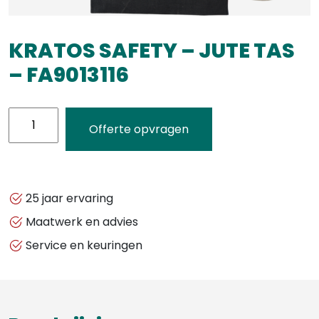
KRATOS SAFETY – JUTE TAS
– FA9013116
KRATOS
Offerte opvragen
SAFETY
-
JUTE
TAS
25 jaar ervaring
-
Maatwerk en advies
FA9013116
Service en keuringen
aantal